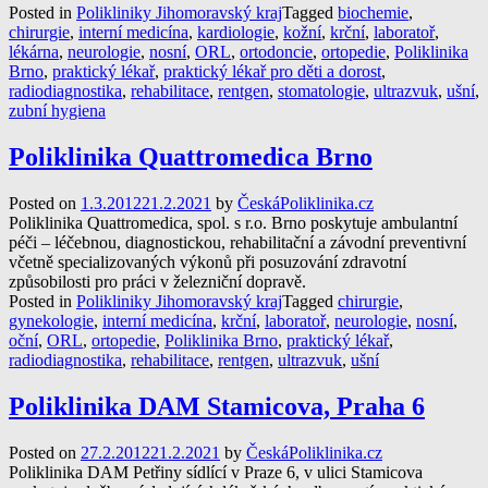
Posted in
Polikliniky Jihomoravský kraj
Tagged
biochemie
,
chirurgie
,
interní medicína
,
kardiologie
,
kožní
,
krční
,
laboratoř
,
lékárna
,
neurologie
,
nosní
,
ORL
,
ortodoncie
,
ortopedie
,
Poliklinika
Brno
,
praktický lékař
,
praktický lékař pro děti a dorost
,
radiodiagnostika
,
rehabilitace
,
rentgen
,
stomatologie
,
ultrazvuk
,
ušní
,
zubní hygiena
Poliklinika Quattromedica Brno
Posted on
1.3.2012
21.2.2021
by
ČeskáPoliklinika.cz
Poliklinika Quattromedica, spol. s r.o. Brno poskytuje ambulantní
péči – léčebnou, diagnostickou, rehabilitační a závodní preventivní
včetně specializovaných výkonů při posuzování zdravotní
způsobilosti pro práci v železniční dopravě.
Posted in
Polikliniky Jihomoravský kraj
Tagged
chirurgie
,
gynekologie
,
interní medicína
,
krční
,
laboratoř
,
neurologie
,
nosní
,
oční
,
ORL
,
ortopedie
,
Poliklinika Brno
,
praktický lékař
,
radiodiagnostika
,
rehabilitace
,
rentgen
,
ultrazvuk
,
ušní
Poliklinika DAM Stamicova, Praha 6
Posted on
27.2.2012
21.2.2021
by
ČeskáPoliklinika.cz
Poliklinika DAM Petřiny sídlící v Praze 6, v ulici Stamicova