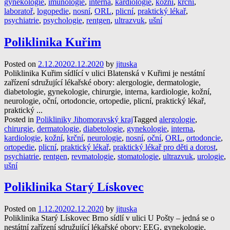
gynekologie
,
imunologie
,
interna
,
kardiologie
,
kožní
,
krční
,
laboratoř
,
logopedie
,
nosní
,
ORL
,
plicní
,
praktický lékař
,
psychiatrie
,
psychologie
,
rentgen
,
ultrazvuk
,
ušní
Poliklinika Kuřim
Posted on
2.12.2020
2.12.2020
by
jituska
Poliklinika Kuřim sídlící v ulici Blatenská v Kuřimi je nestátní
zařízení sdružující lékařské obory: alergologie, dermatologie,
diabetologie, gynekologie, chirurgie, interna, kardiologie, kožní,
neurologie, oční, ortodoncie, ortopedie, plicní, praktický lékař,
praktický ...
Posted in
Polikliniky Jihomoravský kraj
Tagged
alergologie
,
chirurgie
,
dermatologie
,
diabetologie
,
gynekologie
,
interna
,
kardiologie
,
kožní
,
krční
,
neurologie
,
nosní
,
oční
,
ORL
,
ortodoncie
,
ortopedie
,
plicní
,
praktický lékař
,
praktický lékař pro děti a dorost
,
psychiatrie
,
rentgen
,
revmatologie
,
stomatologie
,
ultrazvuk
,
urologie
,
ušní
Poliklinika Starý Lískovec
Posted on
1.12.2020
2.12.2020
by
jituska
Poliklinika Starý Lískovec Brno sídlí v ulici U Pošty – jedná se o
nestátní zařízení sdružující lékařské obory: EEG, gynekologie,