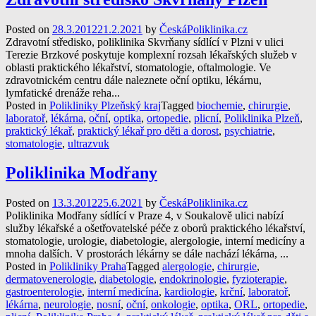
Posted on
28.3.2012
21.2.2021
by
ČeskáPoliklinika.cz
Zdravotní středisko, poliklinika Skvrňany sídlící v Plzni v ulici
Terezie Brzkové poskytuje komplexní rozsah lékařských služeb v
oblasti praktického lékařství, stomatologie, oftalmologie. Ve
zdravotnickém centru dále naleznete oční optiku, lékárnu,
lymfatické drenáže reha...
Posted in
Polikliniky Plzeňský kraj
Tagged
biochemie
,
chirurgie
,
laboratoř
,
lékárna
,
oční
,
optika
,
ortopedie
,
plicní
,
Poliklinika Plzeň
,
praktický lékař
,
praktický lékař pro děti a dorost
,
psychiatrie
,
stomatologie
,
ultrazvuk
Poliklinika Modřany
Posted on
13.3.2012
25.6.2021
by
ČeskáPoliklinika.cz
Poliklinika Modřany sídlící v Praze 4, v Soukalově ulici nabízí
služby lékařské a ošetřovatelské péče z oborů praktického lékařství,
stomatologie, urologie, diabetologie, alergologie, interní medicíny a
mnoha dalších. V prostorách lékárny se dále nachází lékárna, ...
Posted in
Polikliniky Praha
Tagged
alergologie
,
chirurgie
,
dermatovenerologie
,
diabetologie
,
endokrinologie
,
fyzioterapie
,
gastroenterologie
,
interní medicína
,
kardiologie
,
krční
,
laboratoř
,
lékárna
,
neurologie
,
nosní
,
oční
,
onkologie
,
optika
,
ORL
,
ortopedie
,