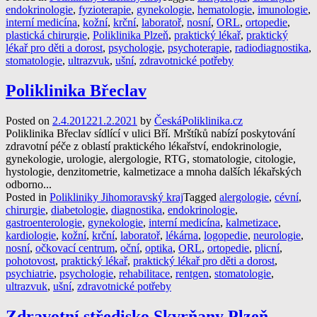
endokrinologie
,
fyzioterapie
,
gynekologie
,
hematologie
,
imunologie
,
interní medicína
,
kožní
,
krční
,
laboratoř
,
nosní
,
ORL
,
ortopedie
,
plastická chirurgie
,
Poliklinika Plzeň
,
praktický lékař
,
praktický
lékař pro děti a dorost
,
psychologie
,
psychoterapie
,
radiodiagnostika
,
stomatologie
,
ultrazvuk
,
ušní
,
zdravotnické potřeby
Poliklinika Břeclav
Posted on
2.4.2012
21.2.2021
by
ČeskáPoliklinika.cz
Poliklinika Břeclav sídlící v ulici Bří. Mrštíků nabízí poskytování
zdravotní péče z oblastí praktického lékařství, endokrinologie,
gynekologie, urologie, alergologie, RTG, stomatologie, citologie,
hystologie, denzitometrie, kalmetizace a mnoha dalších lékařských
odborno...
Posted in
Polikliniky Jihomoravský kraj
Tagged
alergologie
,
cévní
,
chirurgie
,
diabetologie
,
diagnostika
,
endokrinologie
,
gastroenterologie
,
gynekologie
,
interní medicína
,
kalmetizace
,
kardiologie
,
kožní
,
krční
,
laboratoř
,
lékárna
,
logopedie
,
neurologie
,
nosní
,
očkovací centrum
,
oční
,
optika
,
ORL
,
ortopedie
,
plicní
,
pohotovost
,
praktický lékař
,
praktický lékař pro děti a dorost
,
psychiatrie
,
psychologie
,
rehabilitace
,
rentgen
,
stomatologie
,
ultrazvuk
,
ušní
,
zdravotnické potřeby
Zdravotní středisko Skvrňany Plzeň