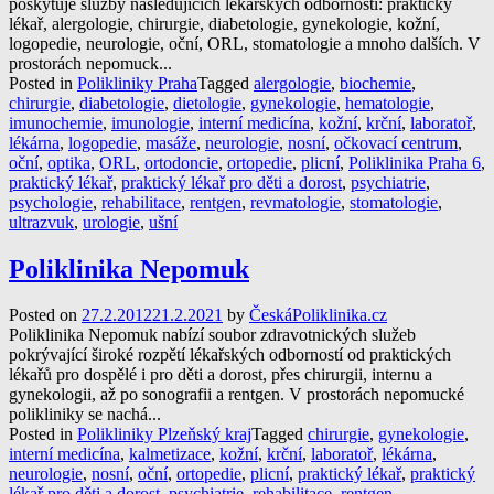
poskytuje služby následujících lékařských odborností: praktický
lékař, alergologie, chirurgie, diabetologie, gynekologie, kožní,
logopedie, neurologie, oční, ORL, stomatologie a mnoho dalších. V
prostorách nepomuck...
Posted in
Polikliniky Praha
Tagged
alergologie
,
biochemie
,
chirurgie
,
diabetologie
,
dietologie
,
gynekologie
,
hematologie
,
imunochemie
,
imunologie
,
interní medicína
,
kožní
,
krční
,
laboratoř
,
lékárna
,
logopedie
,
masáže
,
neurologie
,
nosní
,
očkovací centrum
,
oční
,
optika
,
ORL
,
ortodoncie
,
ortopedie
,
plicní
,
Poliklinika Praha 6
,
praktický lékař
,
praktický lékař pro děti a dorost
,
psychiatrie
,
psychologie
,
rehabilitace
,
rentgen
,
revmatologie
,
stomatologie
,
ultrazvuk
,
urologie
,
ušní
Poliklinika Nepomuk
Posted on
27.2.2012
21.2.2021
by
ČeskáPoliklinika.cz
Poliklinika Nepomuk nabízí soubor zdravotnických služeb
pokrývající široké rozpětí lékařských odborností od praktických
lékařů pro dospělé i pro děti a dorost, přes chirurgii, internu a
gynekologii, až po sonografii a rentgen. V prostorách nepomucké
polikliniky se nachá...
Posted in
Polikliniky Plzeňský kraj
Tagged
chirurgie
,
gynekologie
,
interní medicína
,
kalmetizace
,
kožní
,
krční
,
laboratoř
,
lékárna
,
neurologie
,
nosní
,
oční
,
ortopedie
,
plicní
,
praktický lékař
,
praktický
lékař pro děti a dorost
,
psychiatrie
,
rehabilitace
,
rentgen
,