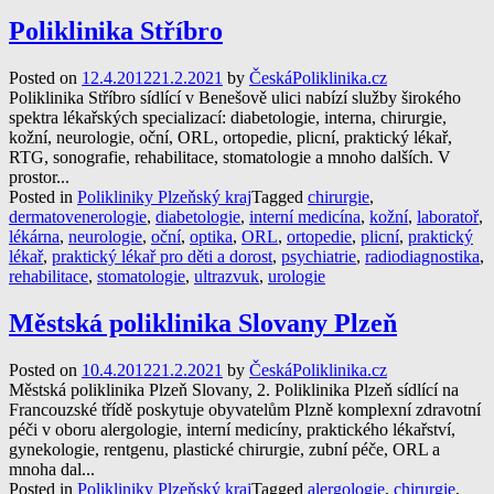
Poliklinika Stříbro
Posted on
12.4.2012
21.2.2021
by
ČeskáPoliklinika.cz
Poliklinika Stříbro sídlící v Benešově ulici nabízí služby širokého
spektra lékařských specializací: diabetologie, interna, chirurgie,
kožní, neurologie, oční, ORL, ortopedie, plicní, praktický lékař,
RTG, sonografie, rehabilitace, stomatologie a mnoho dalších. V
prostor...
Posted in
Polikliniky Plzeňský kraj
Tagged
chirurgie
,
dermatovenerologie
,
diabetologie
,
interní medicína
,
kožní
,
laboratoř
,
lékárna
,
neurologie
,
oční
,
optika
,
ORL
,
ortopedie
,
plicní
,
praktický
lékař
,
praktický lékař pro děti a dorost
,
psychiatrie
,
radiodiagnostika
,
rehabilitace
,
stomatologie
,
ultrazvuk
,
urologie
Městská poliklinika Slovany Plzeň
Posted on
10.4.2012
21.2.2021
by
ČeskáPoliklinika.cz
Městská poliklinika Plzeň Slovany, 2. Poliklinika Plzeň sídlící na
Francouzské třídě poskytuje obyvatelům Plzně komplexní zdravotní
péči v oboru alergologie, interní medicíny, praktického lékařství,
gynekologie, rentgenu, plastické chirurgie, zubní péče, ORL a
mnoha dal...
Posted in
Polikliniky Plzeňský kraj
Tagged
alergologie
,
chirurgie
,