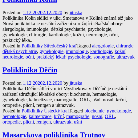
Posted on
1.12.2020
2.12.2020
by
jituska
Poliklinika Kolín sídlící v ulici Smetanova v Kolíně známá též jako
Nová poliklinika je nestátní zařízení sdružující lékařské obory:
alergologie, imunologie, dětská psychiatrie, psychologie,
gynekologie, chirurgie, kardiologie, kožní, neurologie, oční,
praktický léka...
Posted in
Polikliniky Středočeský kraj
Tagged
alergologie
,
chirurgie
,
dětská psychiatrie
,
gynekologie
,
imunologie
,
kardiologie
,
kožní
,
neurologie
,
oční
,
praktický lékař
,
psychologie
,
sonografie
,
ultrazvuk
Poliklinika Děčín
Posted on
1.12.2020
2.12.2020
by
jituska
Poliklinika Děčín sídlící v ulici Myslbekova v Děčíně je nestátní
zařízení sdružující lékařské obory: biochemie, hematologie,
gynekologie, kalmetizace, mamografie, ORL, ušní, nosní, krční,
ortopedie, plicní, rentgen a ultrazvuk.
Posted in
Polikliniky Ústecký kraj
Tagged
biochemie
,
gynekologie
,
hematologie
,
kalmetizace
,
krční
,
mamografie
,
nosní
,
ORL
,
ortopedie
,
plicní
,
rentgen
,
ultrazvuk
,
ušní
Masarykova poliklinika Trutnov