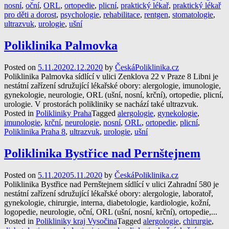
nosní
,
oční
,
ORL
,
ortopedie
,
plicní
,
praktický lékař
,
praktický lékař
pro děti a dorost
,
psychologie
,
rehabilitace
,
rentgen
,
stomatologie
,
ultrazvuk
,
urologie
,
ušní
Poliklinika Palmovka
Posted on
5.11.2020
2.12.2020
by
ČeskáPoliklinika.cz
Poliklinika Palmovka sídlící v ulici Zenklova 22 v Praze 8 Libni je
nestátní zařízení sdružující lékařské obory: alergologie, imunologie,
gynekologie, neurologie, ORL (ušní, nosní, krční), ortopedie, plicní,
urologie. V prostorách polikliniky se nachází také ultrazvuk.
Posted in
Polikliniky Praha
Tagged
alergologie
,
gynekologie
,
imunologie
,
krční
,
neurologie
,
nosní
,
ORL
,
ortopedie
,
plicní
,
Poliklinika Praha 8
,
ultrazvuk
,
urologie
,
ušní
Poliklinika Bystřice nad Pernštejnem
Posted on
5.11.2020
5.11.2020
by
ČeskáPoliklinika.cz
Poliklinika Bystřice nad Pernštejnem sídlící v ulici Zahradní 580 je
nestátní zařízení sdružující lékařské obory: alergologie, laboratoř,
gynekologie, chirurgie, interna, diabetologie, kardiologie, kožní,
logopedie, neurologie, oční, ORL (ušní, nosní, krční), ortopedie,...
Posted in
Polikliniky kraj Vysočina
Tagged
alergologie
,
chirurgie
,