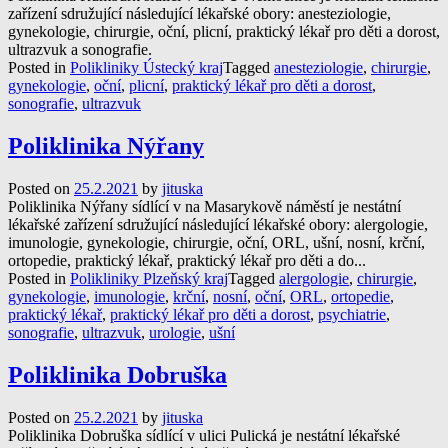
zařízení sdružující následující lékařské obory: anesteziologie,
gynekologie, chirurgie, oční, plicní, praktický lékař pro děti a dorost,
ultrazvuk a sonografie.
Posted in
Polikliniky Ústecký kraj
Tagged
anesteziologie
,
chirurgie
,
gynekologie
,
oční
,
plicní
,
praktický lékař pro děti a dorost
,
sonografie
,
ultrazvuk
Poliklinika Nýřany
Posted on
25.2.2021
by
jituska
Poliklinika Nýřany sídlící v na Masarykově náměstí je nestátní
lékařské zařízení sdružující následující lékařské obory: alergologie,
imunologie, gynekologie, chirurgie, oční, ORL, ušní, nosní, krční,
ortopedie, praktický lékař, praktický lékař pro děti a do...
Posted in
Polikliniky Plzeňský kraj
Tagged
alergologie
,
chirurgie
,
gynekologie
,
imunologie
,
krční
,
nosní
,
oční
,
ORL
,
ortopedie
,
praktický lékař
,
praktický lékař pro děti a dorost
,
psychiatrie
,
sonografie
,
ultrazvuk
,
urologie
,
ušní
Poliklinika Dobruška
Posted on
25.2.2021
by
jituska
Poliklinika Dobruška sídlící v ulici Pulická je nestátní lékařské