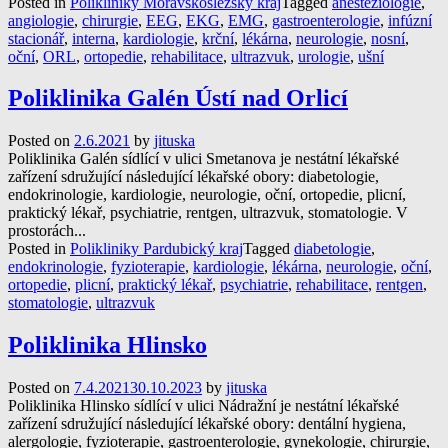
Posted in
Polikliniky Moravskoslezský kraj
Tagged
anesteziologie
,
angiologie
,
chirurgie
,
EEG
,
EKG
,
EMG
,
gastroenterologie
,
infúzní
stacionář
,
interna
,
kardiologie
,
krční
,
lékárna
,
neurologie
,
nosní
,
oční
,
ORL
,
ortopedie
,
rehabilitace
,
ultrazvuk
,
urologie
,
ušní
Poliklinika Galén Ústí nad Orlicí
Posted on
2.6.2021
by
jituska
Poliklinika Galén sídlící v ulici Smetanova je nestátní lékařské
zařízení sdružující následující lékařské obory: diabetologie,
endokrinologie, kardiologie, neurologie, oční, ortopedie, plicní,
praktický lékař, psychiatrie, rentgen, ultrazvuk, stomatologie. V
prostorách...
Posted in
Polikliniky Pardubický kraj
Tagged
diabetologie
,
endokrinologie
,
fyzioterapie
,
kardiologie
,
lékárna
,
neurologie
,
oční
,
ortopedie
,
plicní
,
praktický lékař
,
psychiatrie
,
rehabilitace
,
rentgen
,
stomatologie
,
ultrazvuk
Poliklinika Hlinsko
Posted on
7.4.2021
30.10.2023
by
jituska
Poliklinika Hlinsko sídlící v ulici Nádražní je nestátní lékařské
zařízení sdružující následující lékařské obory: dentální hygiena,
alergologie, fyzioterapie, gastroenterologie, gynekologie, chirurgie,