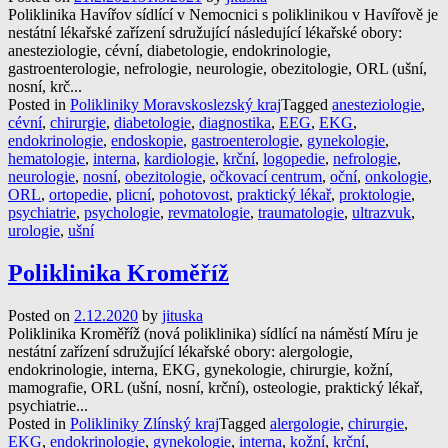
Poliklinika Havířov sídlící v Nemocnici s poliklinikou v Havířově je
nestátní lékařské zařízení sdružující následující lékařské obory:
anesteziologie, cévní, diabetologie, endokrinologie,
gastroenterologie, nefrologie, neurologie, obezitologie, ORL (ušní,
nosní, krč...
Posted in
Polikliniky Moravskoslezský kraj
Tagged
anesteziologie
,
cévní
,
chirurgie
,
diabetologie
,
diagnostika
,
EEG
,
EKG
,
endokrinologie
,
endoskopie
,
gastroenterologie
,
gynekologie
,
hematologie
,
interna
,
kardiologie
,
krční
,
logopedie
,
nefrologie
,
neurologie
,
nosní
,
obezitologie
,
očkovací centrum
,
oční
,
onkologie
,
ORL
,
ortopedie
,
plicní
,
pohotovost
,
praktický lékař
,
proktologie
,
psychiatrie
,
psychologie
,
revmatologie
,
traumatologie
,
ultrazvuk
,
urologie
,
ušní
Poliklinika Kroměříž
Posted on
2.12.2020
by
jituska
Poliklinika Kroměříž (nová poliklinika) sídlící na náměstí Míru je
nestátní zařízení sdružující lékařské obory: alergologie,
endokrinologie, interna, EKG, gynekologie, chirurgie, kožní,
mamografie, ORL (ušní, nosní, krční), osteologie, praktický lékař,
psychiatrie...
Posted in
Polikliniky Zlínský kraj
Tagged
alergologie
,
chirurgie
,
EKG
,
endokrinologie
,
gynekologie
,
interna
,
kožní
,
krční
,