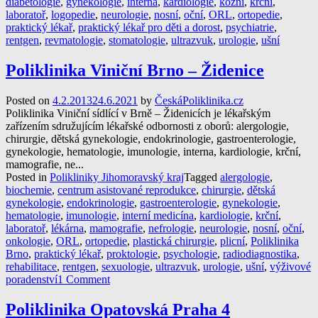
diabetologie
,
gynekologie
,
interna
,
kardiologie
,
kožní
,
krční
,
laboratoř
,
logopedie
,
neurologie
,
nosní
,
oční
,
ORL
,
ortopedie
,
praktický lékař
,
praktický lékař pro děti a dorost
,
psychiatrie
,
rentgen
,
revmatologie
,
stomatologie
,
ultrazvuk
,
urologie
,
ušní
Poliklinika Viniční Brno – Židenice
Posted on
4.2.2013
24.6.2021
by
ČeskáPoliklinika.cz
Poliklinika Viniční sídlící v Brně – Židenicích je lékařským
zařízením sdružujícím lékařské odbornosti z oborů: alergologie,
chirurgie, dětská gynekologie, endokrinologie, gastroenterologie,
gynekologie, hematologie, imunologie, interna, kardiologie, krční,
mamografie, ne...
Posted in
Polikliniky Jihomoravský kraj
Tagged
alergologie
,
biochemie
,
centrum asistované reprodukce
,
chirurgie
,
dětská
gynekologie
,
endokrinologie
,
gastroenterologie
,
gynekologie
,
hematologie
,
imunologie
,
interní medicína
,
kardiologie
,
krční
,
laboratoř
,
lékárna
,
mamografie
,
nefrologie
,
neurologie
,
nosní
,
oční
,
onkologie
,
ORL
,
ortopedie
,
plastická chirurgie
,
plicní
,
Poliklinika
Brno
,
praktický lékař
,
proktologie
,
psychologie
,
radiodiagnostika
,
rehabilitace
,
rentgen
,
sexuologie
,
ultrazvuk
,
urologie
,
ušní
,
výživové
poradenství
1 Comment
Poliklinika Opatovská Praha 4