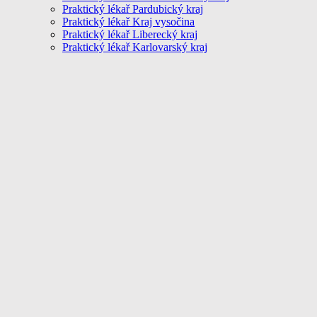
Praktický lékař Pardubický kraj
Praktický lékař Kraj vysočina
Praktický lékař Liberecký kraj
Praktický lékař Karlovarský kraj