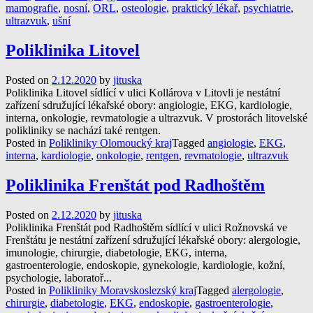
mamografie
,
nosní
,
ORL
,
osteologie
,
praktický lékař
,
psychiatrie
,
ultrazvuk
,
ušní
Poliklinika Litovel
Posted on
2.12.2020
by
jituska
Poliklinika Litovel sídlící v ulici Kollárova v Litovli je nestátní
zařízení sdružující lékařské obory: angiologie, EKG, kardiologie,
interna, onkologie, revmatologie a ultrazvuk. V prostorách litovelské
polikliniky se nachází také rentgen.
Posted in
Polikliniky Olomoucký kraj
Tagged
angiologie
,
EKG
,
interna
,
kardiologie
,
onkologie
,
rentgen
,
revmatologie
,
ultrazvuk
Poliklinika Frenštát pod Radhoštěm
Posted on
2.12.2020
by
jituska
Poliklinika Frenštát pod Radhoštěm sídlící v ulici Rožnovská ve
Frenštátu je nestátní zařízení sdružující lékařské obory: alergologie,
imunologie, chirurgie, diabetologie, EKG, interna,
gastroenterologie, endoskopie, gynekologie, kardiologie, kožní,
psychologie, laboratoř...
Posted in
Polikliniky Moravskoslezský kraj
Tagged
alergologie
,
chirurgie
,
diabetologie
,
EKG
,
endoskopie
,
gastroenterologie
,