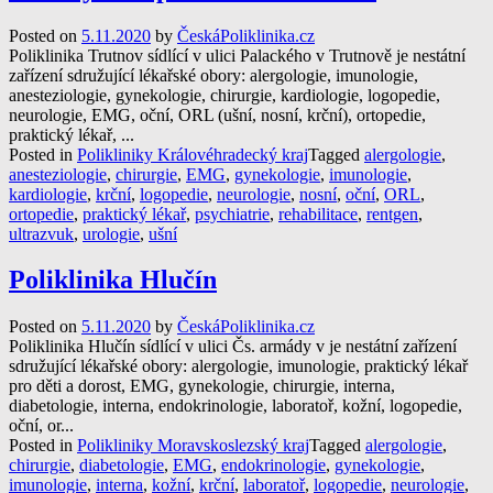
Posted on
5.11.2020
by
ČeskáPoliklinika.cz
Poliklinika Trutnov sídlící v ulici Palackého v Trutnově je nestátní
zařízení sdružující lékařské obory: alergologie, imunologie,
anesteziologie, gynekologie, chirurgie, kardiologie, logopedie,
neurologie, EMG, oční, ORL (ušní, nosní, krční), ortopedie,
praktický lékař, ...
Posted in
Polikliniky Královéhradecký kraj
Tagged
alergologie
,
anesteziologie
,
chirurgie
,
EMG
,
gynekologie
,
imunologie
,
kardiologie
,
krční
,
logopedie
,
neurologie
,
nosní
,
oční
,
ORL
,
ortopedie
,
praktický lékař
,
psychiatrie
,
rehabilitace
,
rentgen
,
ultrazvuk
,
urologie
,
ušní
Poliklinika Hlučín
Posted on
5.11.2020
by
ČeskáPoliklinika.cz
Poliklinika Hlučín sídlící v ulici Čs. armády v je nestátní zařízení
sdružující lékařské obory: alergologie, imunologie, praktický lékař
pro děti a dorost, EMG, gynekologie, chirurgie, interna,
diabetologie, interna, endokrinologie, laboratoř, kožní, logopedie,
oční, or...
Posted in
Polikliniky Moravskoslezský kraj
Tagged
alergologie
,
chirurgie
,
diabetologie
,
EMG
,
endokrinologie
,
gynekologie
,
imunologie
,
interna
,
kožní
,
krční
,
laboratoř
,
logopedie
,
neurologie
,