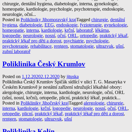
chirurgie, dentální hygiena, diabetologie, interna, gynekologie,
homeopatie, kardiologie, psychologie, psychoterapie, endoskopie,
neurologie, oční...
Posted in
Polikliniky Jihomoravský kraj
Tagged
chirurgie
,
dentální
hygiena
,
diabetologie
,
EEG
,
endoskopie
,
fyzioterapie
,
gynekologie
,
homeopatie
,
interna
,
kardiologie
,
krční
,
laboratoř
,
lékárna
,
logopedie
,
neurologie
,
nosní
,
oční
,
ORL
,
ortopedie
,
praktický lékař
,
praktický lékař pro děti a dorost
,
psychiatrie
,
psychologie
,
psychoterapie
,
rehabilitace
,
rentgen
,
stomatologie
,
ultrazvuk
,
ušní
,
zubní laboratoř
Poliklinika Český Krumlov
Posted on
1.12.2020
2.12.2020
by
jituska
Poliklinika Český Krumlov Špičák sídlící v ulici T. G. Masaryka v
Českém Krumlově je nestátní zařízení sdružující lékařské obory:
alergologie, chirurgie, interna, kardiologie, neurologie, oční, ORL
(ušní, nosní, krční), ortopedie, plicní, praktický lékař, praktick...
Posted in
Polikliniky Jihočeský kraj
Tagged
alergologie
,
chirurgie
,
interna
,
kardiologie
,
krční
,
logopedie
,
neurologie
,
nosní
,
oční
,
ORL
,
ortopedie
,
plicní
,
praktický lékař
,
praktický lékař pro děti a dorost
,
rentgen
,
stomatologie
,
ultrazvuk
,
ušní
Poliklinika Kolín