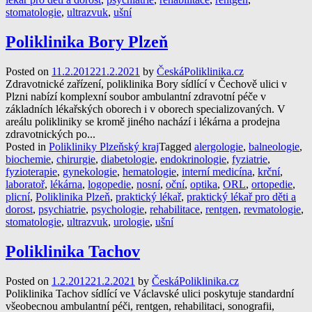
stomatologie
,
ultrazvuk
,
ušní
Poliklinika Bory Plzeň
Posted on
11.2.2012
21.2.2021
by
ČeskáPoliklinika.cz
Zdravotnické zařízení, poliklinika Bory sídlící v Čechově ulici v
Plzni nabízí komplexní soubor ambulantní zdravotní péče v
základních lékařských oborech i v oborech specializovaných. V
areálu polikliniky se kromě jiného nachází i lékárna a prodejna
zdravotnických po...
Posted in
Polikliniky Plzeňský kraj
Tagged
alergologie
,
balneologie
,
biochemie
,
chirurgie
,
diabetologie
,
endokrinologie
,
fyziatrie
,
fyzioterapie
,
gynekologie
,
hematologie
,
interní medicína
,
krční
,
laboratoř
,
lékárna
,
logopedie
,
nosní
,
oční
,
optika
,
ORL
,
ortopedie
,
plicní
,
Poliklinika Plzeň
,
praktický lékař
,
praktický lékař pro děti a
dorost
,
psychiatrie
,
psychologie
,
rehabilitace
,
rentgen
,
revmatologie
,
stomatologie
,
ultrazvuk
,
urologie
,
ušní
Poliklinika Tachov
Posted on
1.2.2012
21.2.2021
by
ČeskáPoliklinika.cz
Poliklinika Tachov sídlící ve Václavské ulici poskytuje standardní
všeobecnou ambulantní péči, rentgen, rehabilitaci, sonografii,