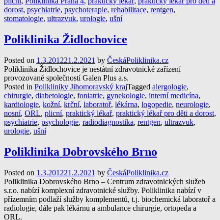
plicní
,
Poliklinika Praha 4
,
praktický lékař
,
praktický lékař pro děti a
dorost
,
psychiatrie
,
psychoterapie
,
rehabilitace
,
rentgen
,
stomatologie
,
ultrazvuk
,
urologie
,
ušní
Poliklinika Židlochovice
Posted on
1.3.2012
21.2.2021
by
ČeskáPoliklinika.cz
Poliklinika Židlochovice je nestátní zdravotnické zařízení
provozované společností Galen Plus a.s.
Posted in
Polikliniky Jihomoravský kraj
Tagged
alergologie
,
chirurgie
,
diabetologie
,
foniatrie
,
gynekologie
,
interní medicína
,
kardiologie
,
kožní
,
krční
,
laboratoř
,
lékárna
,
logopedie
,
neurologie
,
nosní
,
ORL
,
plicní
,
praktický lékař
,
praktický lékař pro děti a dorost
,
psychiatrie
,
psychologie
,
radiodiagnostika
,
rentgen
,
ultrazvuk
,
urologie
,
ušní
Poliklinika Dobrovského Brno
Posted on
1.3.2012
21.2.2021
by
ČeskáPoliklinika.cz
Poliklinika Dobrovského Brno – Centrum zdravotnických služeb
s.r.o. nabízí komplexní zdravotnické služby. Poliklinika nabízí v
přízemním podlaží služby komplementů, t.j. biochemická laboratoř a
radiologie, dále pak lékárnu a ambulance chirurgie, ortopeda a
ORL.