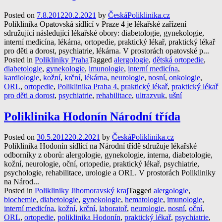
Posted on
7.8.2012
20.2.2021
by
ČeskáPoliklinika.cz
Poliklinika Opatovská sídlící v Praze 4 je lékařské zařízení
sdružující následující lékařské obory: diabetologie, gynekologie,
interní medicína, lékárna, ortopedie, praktický lékař, praktický lékař
pro děti a dorost, psychiatrie, lékárna. V prostorách opatovské p...
Posted in
Polikliniky Praha
Tagged
alergologie
,
dětská ortopedie
,
diabetologie
,
gynekologie
,
imunologie
,
interní medicína
,
kardiologie
,
kožní
,
krční
,
lékárna
,
neurologie
,
nosní
,
onkologie
,
ORL
,
ortopedie
,
Poliklinika Praha 4
,
praktický lékař
,
praktický lékař
pro děti a dorost
,
psychiatrie
,
rehabilitace
,
ultrazvuk
,
ušní
Poliklinika Hodonín Národní třída
Posted on
30.5.2012
20.2.2021
by
ČeskáPoliklinika.cz
Poliklinika Hodonín sídlící na Národní třídě sdružuje lékařské
odborníky z oborů: alergologie, gynekologie, interna, diabetologie,
kožní, neurologie, oční, ortopedie, praktický lékař, psychiatrie,
psychologie, rehabilitace, urologie a ORL. V prostorách Polikliniky
na Národ...
Posted in
Polikliniky Jihomoravský kraj
Tagged
alergologie
,
biochemie
,
diabetologie
,
gynekologie
,
hematologie
,
imunologie
,
interní medicína
,
kožní
,
krční
,
laboratoř
,
neurologie
,
nosní
,
oční
,
ORL
,
ortopedie
,
poliklinika Hodonín
,
praktický lékař
,
psychiatrie
,