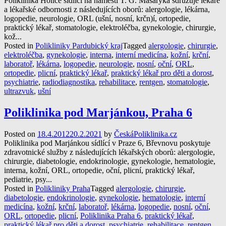
Poliklinika Holice sídlící na náměstí T. G. Masaryka sdružuje lékaře
a lékařské odbornosti z následujících oborů: alergologie, lékárna,
logopedie, neurologie, ORL (ušní, nosní, krčn)í, ortopedie,
praktický lékař, stomatologie, elektroléčba, gynekologie, chirurgie,
kož...
Posted in
Polikliniky Pardubický kraj
Tagged
alergologie
,
chirurgie
,
elektroléčba
,
gynekologie
,
interna
,
interní medicína
,
kožní
,
krční
,
laboratoř
,
lékárna
,
logopedie
,
neurologie
,
nosní
,
oční
,
ORL
,
ortopedie
,
plicní
,
praktický lékař
,
praktický lékař pro děti a dorost
,
psychiatrie
,
radiodiagnostika
,
rehabilitace
,
rentgen
,
stomatologie
,
ultrazvuk
,
ušní
Poliklinika pod Marjánkou, Praha 6
Posted on
18.4.2012
20.2.2021
by
ČeskáPoliklinika.cz
Poliklinika pod Marjánkou sídlící v Praze 6, Břevnovu poskytuje
zdravotnické služby z následujících lékařských oborů: alergologie,
chirurgie, diabetologie, endokrinologie, gynekologie, hematologie,
interna, kožní, ORL, ortopedie, oční, plicní, praktický lékař,
pediatrie, psy...
Posted in
Polikliniky Praha
Tagged
alergologie
,
chirurgie
,
diabetologie
,
endokrinologie
,
gynekologie
,
hematologie
,
interní
medicína
,
kožní
,
krční
,
laboratoř
,
lékárna
,
logopedie
,
nosní
,
oční
,
ORL
,
ortopedie
,
plicní
,
Poliklinika Praha 6
,
praktický lékař
,
praktický lékař pro děti a dorost
,
psychiatrie
,
rehabilitace
,
rentgen
,