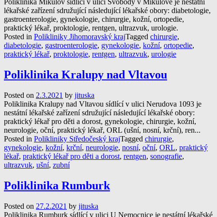
Poliklinika Mikulov sídlící v ulici Svobody v Mikulově je nestátní
lékařské zařízení sdružující následující lékařské obory: diabetologie,
gastroenterologie, gynekologie, chirurgie, kožní, ortopedie,
praktický lékař, proktologie, rentgen, ultrazvuk, urologie.
Posted in
Polikliniky Jihomoravský kraj
Tagged
chirurgie
,
diabetologie
,
gastroenterologie
,
gynekologie
,
kožní
,
ortopedie
,
praktický lékař
,
proktologie
,
rentgen
,
ultrazvuk
,
urologie
Poliklinika Kralupy nad Vltavou
Posted on
2.3.2021
by
jituska
Poliklinika Kralupy nad Vltavou sídlící v ulici Nerudova 1093 je
nestátní lékařské zařízení sdružující následující lékařské obory:
praktický lékař pro děti a dorost, gynekologie, chirurgie, kožní,
neurologie, oční, praktický lékař, ORL (ušní, nosní, krční), ren...
Posted in
Polikliniky Středočeský kraj
Tagged
chirurgie
,
gynekologie
,
kožní
,
krční
,
neurologie
,
nosní
,
oční
,
ORL
,
praktický
lékař
,
praktický lékař pro děti a dorost
,
rentgen
,
sonografie
,
ultrazvuk
,
ušní
,
zubní
Poliklinika Rumburk
Posted on
27.2.2021
by
jituska
Poliklinika Rumburk sídlící v ulici U Nemocnice je nestátní lékařské