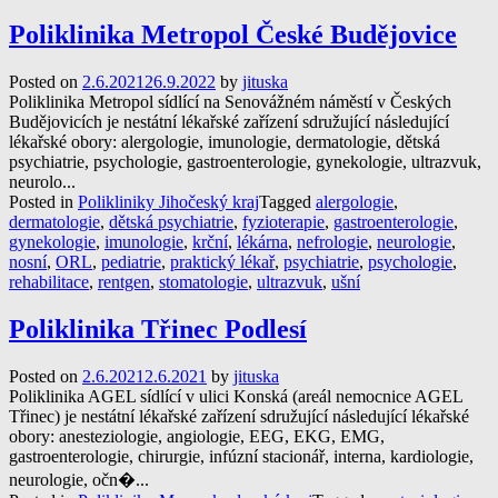
Poliklinika Metropol České Budějovice
Posted on
2.6.2021
26.9.2022
by
jituska
Poliklinika Metropol sídlící na Senovážném náměstí v Českých
Budějovicích je nestátní lékařské zařízení sdružující následující
lékařské obory: alergologie, imunologie, dermatologie, dětská
psychiatrie, psychologie, gastroenterologie, gynekologie, ultrazvuk,
neurolo...
Posted in
Polikliniky Jihočeský kraj
Tagged
alergologie
,
dermatologie
,
dětská psychiatrie
,
fyzioterapie
,
gastroenterologie
,
gynekologie
,
imunologie
,
krční
,
lékárna
,
nefrologie
,
neurologie
,
nosní
,
ORL
,
pediatrie
,
praktický lékař
,
psychiatrie
,
psychologie
,
rehabilitace
,
rentgen
,
stomatologie
,
ultrazvuk
,
ušní
Poliklinika Třinec Podlesí
Posted on
2.6.2021
2.6.2021
by
jituska
Poliklinika AGEL sídlící v ulici Konská (areál nemocnice AGEL
Třinec) je nestátní lékařské zařízení sdružující následující lékařské
obory: anesteziologie, angiologie, EEG, EKG, EMG,
gastroenterologie, chirurgie, infúzní stacionář, interna, kardiologie,
neurologie, očn�...