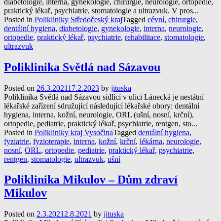
diabetologie, interna, gynekologie, chirurgie, neurologie, ortopedie,
praktický lékař, psychiatrie, stomatologie a ultrazvuk. V pros...
Posted in
Polikliniky Středočeský kraj
Tagged
cévní
,
chirurgie
,
dentální hygiena
,
diabetologie
,
gynekologie
,
interna
,
neurologie
,
ortopedie
,
praktický lékař
,
psychiatrie
,
rehabilitace
,
stomatologie
,
ultrazvuk
Poliklinika Světlá nad Sázavou
Posted on
26.3.2021
17.2.2023
by
jituska
Poliklinika Světlá nad Sázavou sídlící v ulici Lánecká je nestátní
lékařské zařízení sdružující následující lékařské obory: dentální
hygiena, interna, kožní, neurologie, ORL (ušní, nosní, krční),
ortopedie, pediatrie, praktický lékař, psychiatrie, rentgen, sto...
Posted in
Polikliniky kraj Vysočina
Tagged
dentální hygiena
,
fyziatrie
,
fyzioterapie
,
interna
,
kožní
,
krční
,
lékárna
,
neurologie
,
nosní
,
ORL
,
ortopedie
,
pediatrie
,
praktický lékař
,
psychiatrie
,
rentgen
,
stomatologie
,
ultrazvuk
,
ušní
Poliklinika Mikulov – Dům zdraví
Mikulov
Posted on
2.3.2021
2.8.2021
by
jituska