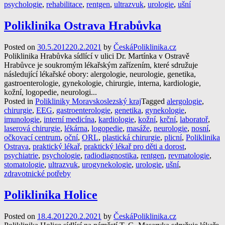
psychologie
,
rehabilitace
,
rentgen
,
ultrazvuk
,
urologie
,
ušní
Poliklinika Ostrava Hrabůvka
Posted on
30.5.2012
20.2.2021
by
ČeskáPoliklinika.cz
Poliklinika Hrabůvka sídlící v ulici Dr. Martínka v Ostravě
Hrabůvce je soukromým lékařským zařízením, které sdružuje
následující lékařské obory: alergologie, neurologie, genetika,
gastroenterologie, gynekologie, chirurgie, interna, kardiologie,
kožní, logopedie, neurologi...
Posted in
Polikliniky Moravskoslezský kraj
Tagged
alergologie
,
chirurgie
,
EEG
,
gastroenterologie
,
genetika
,
gynekologie
,
imunologie
,
interní medicína
,
kardiologie
,
kožní
,
krční
,
laboratoř
,
laserová chirurgie
,
lékárna
,
logopedie
,
masáže
,
neurologie
,
nosní
,
očkovací centrum
,
oční
,
ORL
,
plastická chirurgie
,
plicní
,
Poliklinika
Ostrava
,
praktický lékař
,
praktický lékař pro děti a dorost
,
psychiatrie
,
psychologie
,
radiodiagnostika
,
rentgen
,
revmatologie
,
stomatologie
,
ultrazvuk
,
urogynekologie
,
urologie
,
ušní
,
zdravotnické potřeby
Poliklinika Holice
Posted on
18.4.2012
20.2.2021
by
ČeskáPoliklinika.cz