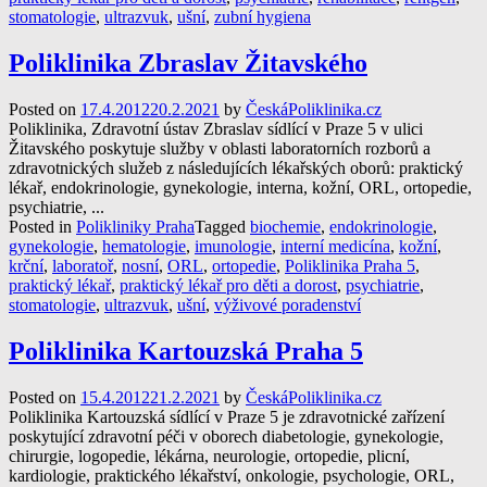
stomatologie
,
ultrazvuk
,
ušní
,
zubní hygiena
Poliklinika Zbraslav Žitavského
Posted on
17.4.2012
20.2.2021
by
ČeskáPoliklinika.cz
Poliklinika, Zdravotní ústav Zbraslav sídlící v Praze 5 v ulici
Žitavského poskytuje služby v oblasti laboratorních rozborů a
zdravotnických služeb z následujících lékařských oborů: praktický
lékař, endokrinologie, gynekologie, interna, kožní, ORL, ortopedie,
psychiatrie, ...
Posted in
Polikliniky Praha
Tagged
biochemie
,
endokrinologie
,
gynekologie
,
hematologie
,
imunologie
,
interní medicína
,
kožní
,
krční
,
laboratoř
,
nosní
,
ORL
,
ortopedie
,
Poliklinika Praha 5
,
praktický lékař
,
praktický lékař pro děti a dorost
,
psychiatrie
,
stomatologie
,
ultrazvuk
,
ušní
,
výživové poradenství
Poliklinika Kartouzská Praha 5
Posted on
15.4.2012
21.2.2021
by
ČeskáPoliklinika.cz
Poliklinika Kartouzská sídlící v Praze 5 je zdravotnické zařízení
poskytující zdravotní péči v oborech diabetologie, gynekologie,
chirurgie, logopedie, lékárna, neurologie, ortopedie, plicní,
kardiologie, praktického lékařství, onkologie, psychologie, ORL,