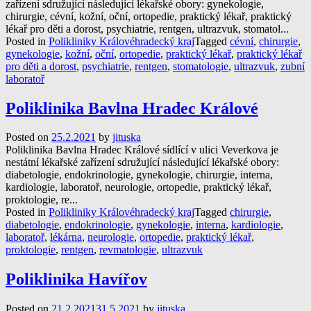
zařízení sdružující následující lékařské obory: gynekologie,
chirurgie, cévní, kožní, oční, ortopedie, praktický lékař, praktický
lékař pro děti a dorost, psychiatrie, rentgen, ultrazvuk, stomatol...
Posted in
Polikliniky Královéhradecký kraj
Tagged
cévní
,
chirurgie
,
gynekologie
,
kožní
,
oční
,
ortopedie
,
praktický lékař
,
praktický lékař
pro děti a dorost
,
psychiatrie
,
rentgen
,
stomatologie
,
ultrazvuk
,
zubní
laboratoř
Poliklinika Bavlna Hradec Králové
Posted on
25.2.2021
by
jituska
Poliklinika Bavlna Hradec Králové sídlící v ulici Veverkova je
nestátní lékařské zařízení sdružující následující lékařské obory:
diabetologie, endokrinologie, gynekologie, chirurgie, interna,
kardiologie, laboratoř, neurologie, ortopedie, praktický lékař,
proktologie, re...
Posted in
Polikliniky Královéhradecký kraj
Tagged
chirurgie
,
diabetologie
,
endokrinologie
,
gynekologie
,
interna
,
kardiologie
,
laboratoř
,
lékárna
,
neurologie
,
ortopedie
,
praktický lékař
,
proktologie
,
rentgen
,
revmatologie
,
ultrazvuk
Poliklinika Havířov
Posted on
21.2.2021
31.5.2021
by
jituska