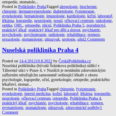
ortopedie, stomatolo...
Posted in
Polikliniky Praha
Tagged
alergologie
,
biochemie
,
chirurgie
,
dermatovenerologie
,
diabetologie
,
fyzioterapie
,
gynekologie
,
hematologie
,
imunologie
,
kardiologie
,
krční
,
laboratoř
,
lékárna
,
logopedie
,
neurologie
,
nosní
,
očkovací centrum
,
onkologie
,
optika
,
ORL
,
ortopedie
,
plicní
,
Poliklinika Praha 5
,
porodnictví
,
praktický lékař
,
praktický lékař pro děti a dorost
,
psychiatrie
,
psychologie
,
psychoterapie
,
radiologie
,
rehabilitace
,
rentgen
,
sexuologie
,
stomatologie
,
ultrazvuk
,
urologie
,
ušní
2 Comments
Nuselská poliklinika Praha 4
Posted on
14.4.2012
10.8.2022
by
ČeskáPoliklinika.cz
Nuselská poliklinika (bývalá Šrámkova poliklinika) sídlící v
Táborské ulici v Praze 4, v Nuslích je nestátním zdravotnickým
zařízením sdružujícím samostatně ordinující lékaře z oboru
psychologie, logopedie, oční, gynekologie, ortopedie, praktického
lékařství, stomat...
Posted in
Polikliniky Praha
Tagged
chirurgie
,
fyzioterapie
,
gynekologie
,
interní medicína
,
kožní
,
laboratoř
,
lékárna
,
logopedie
,
neurologie
,
očkovací centrum
,
ortopedie
,
Poliklinika Praha 4
,
praktický lékař
,
psychiatrie
,
psychologie
,
rehabilitace
,
rentgen
,
revmatologie
,
stomatologie
,
ultrazvuk
,
zdravotnické potřeby
1
Comment