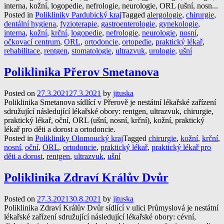
interna, kožní, logopedie, nefrologie, neurologie, ORL (ušní, nosn...
Posted in
Polikliniky Pardubický kraj
Tagged
alergologie
,
chirurgie
,
dentální hygiena
,
fyzioterapie
,
gastroenterologie
,
gynekologie
,
interna
,
kožní
,
krční
,
logopedie
,
nefrologie
,
neurologie
,
nosní
,
očkovací centrum
,
ORL
,
ortodoncie
,
ortopedie
,
praktický lékař
,
rehabilitace
,
rentgen
,
stomatologie
,
ultrazvuk
,
urologie
,
ušní
Poliklinika Přerov Smetanova
Posted on
27.3.2021
27.3.2021
by
jituska
Poliklinika Smetanova sídlící v Přerově je nestátní lékařské zařízení
sdružující následující lékařské obory: rentgen, ultrazvuk, chirurgie,
praktický lékař, oční, ORL (ušní, nosní, krční), kožní, praktický
lékař pro děti a dorost a ortodoncie.
Posted in
Polikliniky Olomoucký kraj
Tagged
chirurgie
,
kožní
,
krční
,
nosní
,
oční
,
ORL
,
ortodoncie
,
praktický lékař
,
praktický lékař pro
děti a dorost
,
rentgen
,
ultrazvuk
,
ušní
Poliklinika Zdraví Králův Dvůr
Posted on
27.3.2021
30.8.2021
by
jituska
Poliklinika Zdraví Králův Dvůr sídlící v ulici Průmyslová je nestátní
lékařské zařízení sdružující následující lékařské obory: cévní,