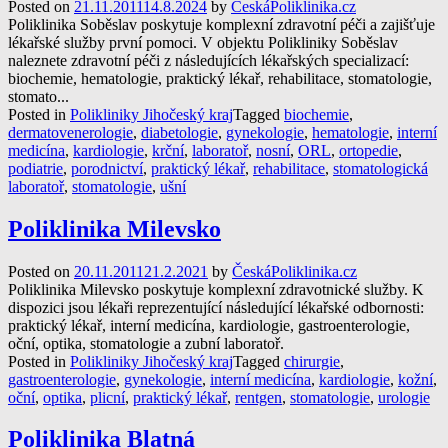
Posted on
21.11.2011
14.8.2024
by
ČeskáPoliklinika.cz
Poliklinika Soběslav poskytuje komplexní zdravotní péči a zajišťuje
lékařské služby první pomoci. V objektu Polikliniky Soběslav
naleznete zdravotní péči z následujících lékařských specializací:
biochemie, hematologie, praktický lékař, rehabilitace, stomatologie,
stomato...
Posted in
Polikliniky Jihočeský kraj
Tagged
biochemie
,
dermatovenerologie
,
diabetologie
,
gynekologie
,
hematologie
,
interní
medicína
,
kardiologie
,
krční
,
laboratoř
,
nosní
,
ORL
,
ortopedie
,
podiatrie
,
porodnictví
,
praktický lékař
,
rehabilitace
,
stomatologická
laboratoř
,
stomatologie
,
ušní
Poliklinika Milevsko
Posted on
20.11.2011
21.2.2021
by
ČeskáPoliklinika.cz
Poliklinika Milevsko poskytuje komplexní zdravotnické služby. K
dispozici jsou lékaři reprezentující následující lékařské odbornosti:
praktický lékař, interní medicína, kardiologie, gastroenterologie,
oční, optika, stomatologie a zubní laboratoř.
Posted in
Polikliniky Jihočeský kraj
Tagged
chirurgie
,
gastroenterologie
,
gynekologie
,
interní medicína
,
kardiologie
,
kožní
,
oční
,
optika
,
plicní
,
praktický lékař
,
rentgen
,
stomatologie
,
urologie
Poliklinika Blatná