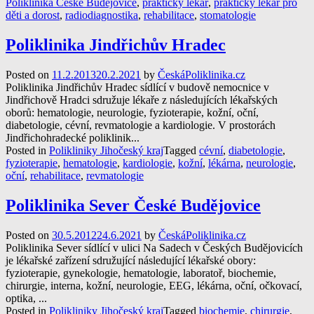
Poliklinika České Budějovice
,
praktický lékař
,
praktický lékař pro
děti a dorost
,
radiodiagnostika
,
rehabilitace
,
stomatologie
Poliklinika Jindřichův Hradec
Posted on
11.2.2013
20.2.2021
by
ČeskáPoliklinika.cz
Poliklinika Jindřichův Hradec sídlící v budově nemocnice v
Jindřichově Hradci sdružuje lékaře z následujících lékařských
oborů: hematologie, neurologie, fyzioterapie, kožní, oční,
diabetologie, cévní, revmatologie a kardiologie. V prostorách
Jindřichohradecké poliklinik...
Posted in
Polikliniky Jihočeský kraj
Tagged
cévní
,
diabetologie
,
fyzioterapie
,
hematologie
,
kardiologie
,
kožní
,
lékárna
,
neurologie
,
oční
,
rehabilitace
,
revmatologie
Poliklinika Sever České Budějovice
Posted on
30.5.2012
24.6.2021
by
ČeskáPoliklinika.cz
Poliklinika Sever sídlící v ulici Na Sadech v Českých Budějovicích
je lékařské zařízení sdružující následující lékařské obory:
fyzioterapie, gynekologie, hematologie, laboratoř, biochemie,
chirurgie, interna, kožní, neurologie, EEG, lékárna, oční, očkovací,
optika, ...
Posted in
Polikliniky Jihočeský kraj
Tagged
biochemie
,
chirurgie
,