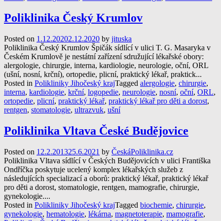
Poliklinika Český Krumlov
Posted on
1.12.2020
2.12.2020
by
jituska
Poliklinika Český Krumlov Špičák sídlící v ulici T. G. Masaryka v
Českém Krumlově je nestátní zařízení sdružující lékařské obory:
alergologie, chirurgie, interna, kardiologie, neurologie, oční, ORL
(ušní, nosní, krční), ortopedie, plicní, praktický lékař, praktick...
Posted in
Polikliniky Jihočeský kraj
Tagged
alergologie
,
chirurgie
,
interna
,
kardiologie
,
krční
,
logopedie
,
neurologie
,
nosní
,
oční
,
ORL
,
ortopedie
,
plicní
,
praktický lékař
,
praktický lékař pro děti a dorost
,
rentgen
,
stomatologie
,
ultrazvuk
,
ušní
Poliklinika Vltava České Budějovice
Posted on
12.2.2013
25.6.2021
by
ČeskáPoliklinika.cz
Poliklinika Vltava sídlící v Českých Budějovicích v ulici Františka
Ondříčka poskytuje ucelený komplex lékařských služeb z
následujících specializací a oborů: praktický lékař, praktický lékař
pro děti a dorost, stomatologie, rentgen, mamografie, chirurgie,
gynekologie....
Posted in
Polikliniky Jihočeský kraj
Tagged
biochemie
,
chirurgie
,
gynekologie
,
hematologie
,
lékárna
,
magnetoterapie
,
mamografie
,