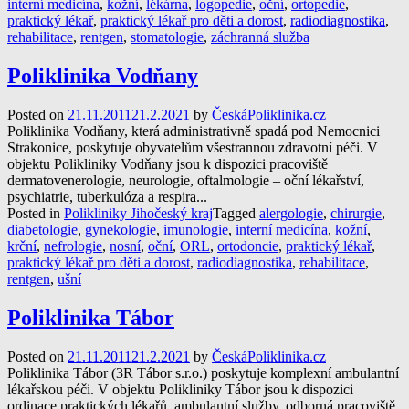
interní medicína
,
kožní
,
lékárna
,
logopedie
,
oční
,
ortopedie
,
praktický lékař
,
praktický lékař pro děti a dorost
,
radiodiagnostika
,
rehabilitace
,
rentgen
,
stomatologie
,
záchranná služba
Poliklinika Vodňany
Posted on
21.11.2011
21.2.2021
by
ČeskáPoliklinika.cz
Poliklinika Vodňany, která administrativně spadá pod Nemocnici
Strakonice, poskytuje obyvatelům všestrannou zdravotní péči. V
objektu Polikliniky Vodňany jsou k dispozici pracoviště
dermatovenerologie, neurologie, oftalmologie – oční lékařství,
psychiatrie, tuberkulóza a respira...
Posted in
Polikliniky Jihočeský kraj
Tagged
alergologie
,
chirurgie
,
diabetologie
,
gynekologie
,
imunologie
,
interní medicína
,
kožní
,
krční
,
nefrologie
,
nosní
,
oční
,
ORL
,
ortodoncie
,
praktický lékař
,
praktický lékař pro děti a dorost
,
radiodiagnostika
,
rehabilitace
,
rentgen
,
ušní
Poliklinika Tábor
Posted on
21.11.2011
21.2.2021
by
ČeskáPoliklinika.cz
Poliklinika Tábor (3R Tábor s.r.o.) poskytuje komplexní ambulantní
lékařskou péči. V objektu Polikliniky Tábor jsou k dispozici
ordinace praktických lékařů, ambulantní služby, odborná pracoviště,