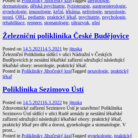
Posted in
Polikliniky Jihočeský kraj
Tagged
alergologie
,
dermatologie
,
dětská psychiatrie
,
fyzioterapie
,
gastroenterologie
,
gynekologie
,
imunologie
,
krční
,
lékárna
,
nefrologie
,
neurologie
,
nosní
,
ORL
,
pediatrie
,
praktický lékař
,
psychiatrie
,
psychologie
,
rehabilitace
,
rentgen
,
stomatologie
,
ultrazvuk
,
ušní
Železniční poliklinika České Budějovice
Posted on
14.5.2021
14.5.2021
by
jituska
Železniční Poliklinika sídlící v ulici Nádražní v Českých
Budějovicích je nestátní lékařské zařízení sdružující následující
lékařské obory: neurologie, praktický lékař.
Posted in
Polikliniky Jihočeský kraj
Tagged
neurologie
,
praktický
lékař
Poliklinika Sezimovo Ústí
Posted on
14.5.2021
16.3.2022
by
jituska
Zdravotnické zařízení Sezimovo Ústí je uzavřeno! Poliklinika
Sezimovo Ústí sídlící v ulici Rudé armády je nestátní lékařské
zařízení sdružující následující lékařské obory: praktický lékař,
praktický lékař pro děti a dorost, gynekologie a stomatologie. V
prost...
Posted in
Polikliniky Jihočeský kraj
Tagged
gynekologie
,
praktický