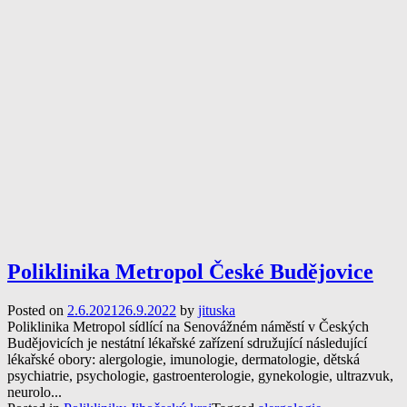
Poliklinika Metropol České Budějovice
Posted on
2.6.2021
26.9.2022
by
jituska
Poliklinika Metropol sídlící na Senovážném náměstí v Českých
Budějovicích je nestátní lékařské zařízení sdružující následující
lékařské obory: alergologie, imunologie, dermatologie, dětská
psychiatrie, psychologie, gastroenterologie, gynekologie, ultrazvuk,
neurolo...