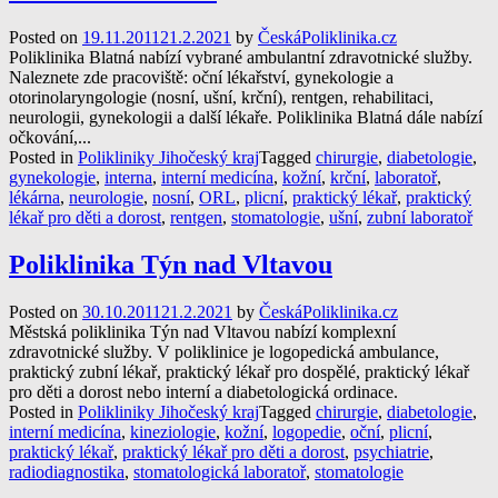
Posted on
19.11.2011
21.2.2021
by
ČeskáPoliklinika.cz
Poliklinika Blatná nabízí vybrané ambulantní zdravotnické služby.
Naleznete zde pracoviště: oční lékařství, gynekologie a
otorinolaryngologie (nosní, ušní, krční), rentgen, rehabilitaci,
neurologii, gynekologii a další lékaře. Poliklinika Blatná dále nabízí
očkování,...
Posted in
Polikliniky Jihočeský kraj
Tagged
chirurgie
,
diabetologie
,
gynekologie
,
interna
,
interní medicína
,
kožní
,
krční
,
laboratoř
,
lékárna
,
neurologie
,
nosní
,
ORL
,
plicní
,
praktický lékař
,
praktický
lékař pro děti a dorost
,
rentgen
,
stomatologie
,
ušní
,
zubní laboratoř
Poliklinika Týn nad Vltavou
Posted on
30.10.2011
21.2.2021
by
ČeskáPoliklinika.cz
Městská poliklinika Týn nad Vltavou nabízí komplexní
zdravotnické služby. V poliklinice je logopedická ambulance,
praktický zubní lékař, praktický lékař pro dospělé, praktický lékař
pro děti a dorost nebo interní a diabetologická ordinace.
Posted in
Polikliniky Jihočeský kraj
Tagged
chirurgie
,
diabetologie
,
interní medicína
,
kineziologie
,
kožní
,
logopedie
,
oční
,
plicní
,
praktický lékař
,
praktický lékař pro děti a dorost
,
psychiatrie
,
radiodiagnostika
,
stomatologická laboratoř
,
stomatologie