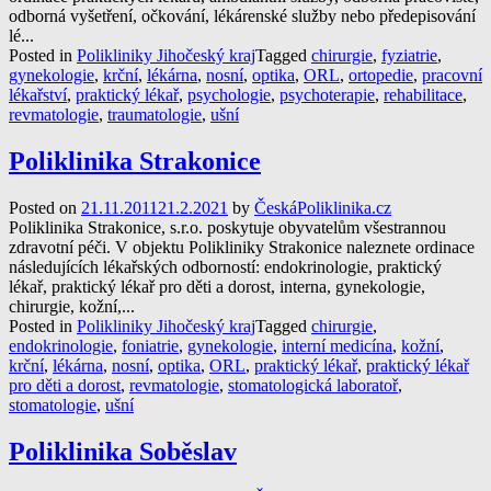
odborná vyšetření, očkování, lékárenské služby nebo předepisování
lé...
Posted in
Polikliniky Jihočeský kraj
Tagged
chirurgie
,
fyziatrie
,
gynekologie
,
krční
,
lékárna
,
nosní
,
optika
,
ORL
,
ortopedie
,
pracovní
lékařství
,
praktický lékař
,
psychologie
,
psychoterapie
,
rehabilitace
,
revmatologie
,
traumatologie
,
ušní
Poliklinika Strakonice
Posted on
21.11.2011
21.2.2021
by
ČeskáPoliklinika.cz
Poliklinika Strakonice, s.r.o. poskytuje obyvatelům všestrannou
zdravotní péči. V objektu Polikliniky Strakonice naleznete ordinace
následujících lékařských odborností: endokrinologie, praktický
lékař, praktický lékař pro děti a dorost, interna, gynekologie,
chirurgie, kožní,...
Posted in
Polikliniky Jihočeský kraj
Tagged
chirurgie
,
endokrinologie
,
foniatrie
,
gynekologie
,
interní medicína
,
kožní
,
krční
,
lékárna
,
nosní
,
optika
,
ORL
,
praktický lékař
,
praktický lékař
pro děti a dorost
,
revmatologie
,
stomatologická laboratoř
,
stomatologie
,
ušní
Poliklinika Soběslav