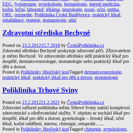
EEG
,
fyzioterapie
,
gynekologie
,
hematologie
,
interní medicína
,
kožní
,
krční
,
laboratoř
,
lékárna
,
neurologie
,
nosní
,
oční
,
optika
,
ORL
,
ortopedie
,
Poliklinika České Budějovice
,
praktický lékař
,
rehabilitace
,
rentgen
,
stomatologie
,
ušní
Zdravotní středisko Bechyně
Posted on
23.2.2012
15.7.2018
by
ČeskáPoliklinika.cz
Zdravotní středisko Bechyně poskytuje zdravotní péči. Zřizovatelem
je město Bechyně. Ve zdravotním středisku sídlí praktický lékař pro
dospělé, dermatovenerologie, stomatologie nebo praktický lékař pro
děti a dorost.
Posted in
Polikliniky Jihočeský kraj
Tagged
dermatovenerologie
,
praktický lékař
,
praktický lékař pro děti a dorost
,
stomatologie
Poliklinika Trhové Sviny
Posted on
23.2.2012
21.2.2021
by
ČeskáPoliklinika.cz
Zdravotní zařízení poliklinika města Trhové Sviny nabízí komplexní
zdravotnické a ošetřovatelské služby. V objektu se nachází lékař pro
dospělé, lékař pro děti a dorost, gynekologie – ženský lékař, oční
lékař, kožní oddělení, interna, chirurgie, ortopedie…...
Posted in
Polikliniky Jihočeský kraj
Tagged
chirurgie
,
gynekologie
,