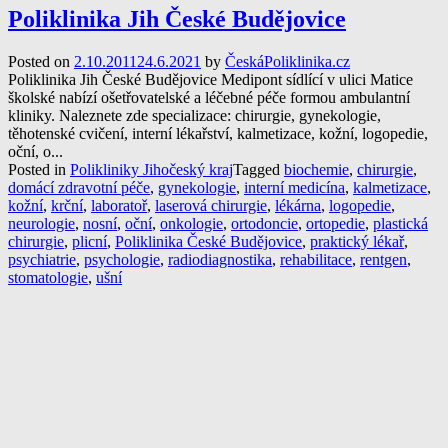
Poliklinika Jih České Budějovice
Posted on
2.10.2011
24.6.2021
by
ČeskáPoliklinika.cz
Poliklinika Jih České Budějovice Medipont sídlící v ulici Matice
školské nabízí ošetřovatelské a léčebné péče formou ambulantní
kliniky. Naleznete zde specializace: chirurgie, gynekologie,
těhotenské cvičení, interní lékařství, kalmetizace, kožní, logopedie,
oční, o...
Posted in
Polikliniky Jihočeský kraj
Tagged
biochemie
,
chirurgie
,
domácí zdravotní péče
,
gynekologie
,
interní medicína
,
kalmetizace
,
kožní
,
krční
,
laboratoř
,
laserová chirurgie
,
lékárna
,
logopedie
,
neurologie
,
nosní
,
oční
,
onkologie
,
ortodoncie
,
ortopedie
,
plastická
chirurgie
,
plicní
,
Poliklinika České Budějovice
,
praktický lékař
,
psychiatrie
,
psychologie
,
radiodiagnostika
,
rehabilitace
,
rentgen
,
stomatologie
,
ušní