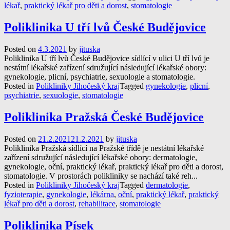
lékař
,
praktický lékař pro děti a dorost
,
stomatologie
Poliklinika U tří lvů České Budějovice
Posted on
4.3.2021
by
jituska
Poliklinika U tří lvů České Budějovice sídlící v ulici U tří lvů je
nestátní lékařské zařízení sdružující následující lékařské obory:
gynekologie, plicní, psychiatrie, sexuologie a stomatologie.
Posted in
Polikliniky Jihočeský kraj
Tagged
gynekologie
,
plicní
,
psychiatrie
,
sexuologie
,
stomatologie
Poliklinika Pražská České Budějovice
Posted on
21.2.2021
21.2.2021
by
jituska
Poliklinika Pražská sídlící na Pražské třídě je nestátní lékařské
zařízení sdružující následující lékařské obory: dermatologie,
gynekologie, oční, praktický lékař, praktický lékař pro děti a dorost,
stomatologie. V prostorách polikliniky se nachází také reh...
Posted in
Polikliniky Jihočeský kraj
Tagged
dermatologie
,
fyzioterapie
,
gynekologie
,
lékárna
,
oční
,
praktický lékař
,
praktický
lékař pro děti a dorost
,
rehabilitace
,
stomatologie
Poliklinika Písek