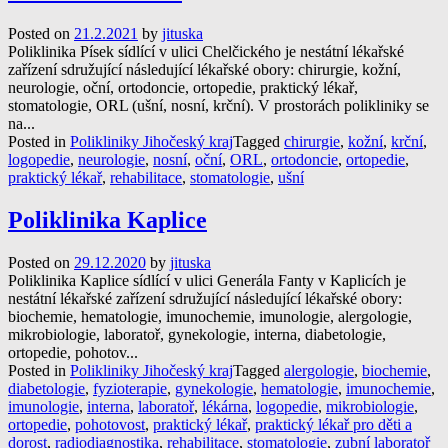
Posted on
21.2.2021
by
jituska
Poliklinika Písek sídlící v ulici Chelčického je nestátní lékařské
zařízení sdružující následující lékařské obory: chirurgie, kožní,
neurologie, oční, ortodoncie, ortopedie, praktický lékař,
stomatologie, ORL (ušní, nosní, krční). V prostorách polikliniky se
na...
Posted in
Polikliniky Jihočeský kraj
Tagged
chirurgie
,
kožní
,
krční
,
logopedie
,
neurologie
,
nosní
,
oční
,
ORL
,
ortodoncie
,
ortopedie
,
praktický lékař
,
rehabilitace
,
stomatologie
,
ušní
Poliklinika Kaplice
Posted on
29.12.2020
by
jituska
Poliklinika Kaplice sídlící v ulici Generála Fanty v Kaplicích je
nestátní lékařské zařízení sdružující následující lékařské obory:
biochemie, hematologie, imunochemie, imunologie, alergologie,
mikrobiologie, laboratoř, gynekologie, interna, diabetologie,
ortopedie, pohotov...
Posted in
Polikliniky Jihočeský kraj
Tagged
alergologie
,
biochemie
,
diabetologie
,
fyzioterapie
,
gynekologie
,
hematologie
,
imunochemie
,
imunologie
,
interna
,
laboratoř
,
lékárna
,
logopedie
,
mikrobiologie
,
ortopedie
,
pohotovost
,
praktický lékař
,
praktický lékař pro děti a
dorost
,
radiodiagnostika
,
rehabilitace
,
stomatologie
,
zubní laboratoř