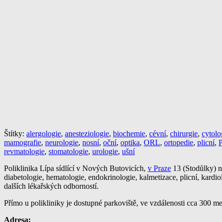
Štítky:
alergologie
,
anesteziologie
,
biochemie
,
cévní
,
chirurgie
,
cytolo
mamografie
,
neurologie
,
nosní
,
oční
,
optika
,
ORL
,
ortopedie
,
plicní
,
P
revmatologie
,
stomatologie
,
urologie
,
ušní
Poliklinika Lípa sídlící v Nových Butovicích,
v Praze
13 (Stodůlky) na
diabetologie, hematologie, endokrinologie, kalmetizace, plicní, kardiol
dalších lékařských odborností.
Přímo u polikliniky je dostupné parkoviště, ve vzdálenosti cca 300 m
Adresa: