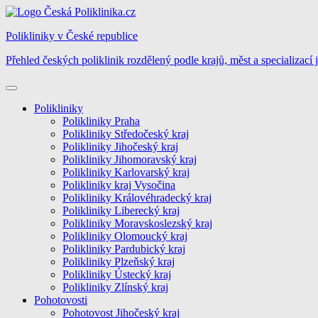
Skip
to
Polikliniky v České republice
content
Přehled českých poliklinik rozdělený podle krajů, měst a specializací 
Polikliniky
Polikliniky Praha
Polikliniky Středočeský kraj
Polikliniky Jihočeský kraj
Polikliniky Jihomoravský kraj
Polikliniky Karlovarský kraj
Polikliniky kraj Vysočina
Polikliniky Královéhradecký kraj
Polikliniky Liberecký kraj
Polikliniky Moravskoslezský kraj
Polikliniky Olomoucký kraj
Polikliniky Pardubický kraj
Polikliniky Plzeňský kraj
Polikliniky Ústecký kraj
Polikliniky Zlínský kraj
Pohotovosti
Pohotovost Jihočeský kraj