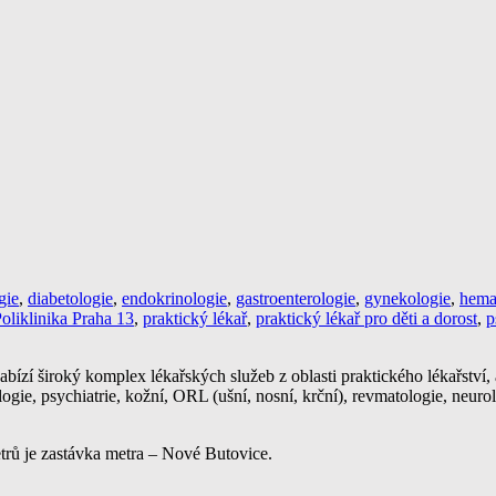
gie
,
diabetologie
,
endokrinologie
,
gastroenterologie
,
gynekologie
,
hema
oliklinika Praha 13
,
praktický lékař
,
praktický lékař pro děti a dorost
,
p
bízí široký komplex lékařských služeb z oblasti praktického lékařství, a
ogie, psychiatrie, kožní, ORL (ušní, nosní, krční), revmatologie, neurol
etrů je zastávka metra – Nové Butovice.