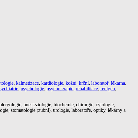
tologie
,
kalmetizace
,
kardiologie
,
kožní
,
krční
,
laboratoř
,
lékárna
,
sychiatrie
,
psychologie
,
psychoterapie
,
rehabilitace
,
rentgen
,
lergologie, anesteziologie, biochemie, chirurgie, cytologie,
ogie, stomatologie (zubní), urologie, laboratoře, optiky, lékárny a