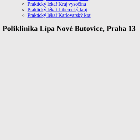
Praktický lékař Kraj vysočina
Praktický lékař Liberecký kraj
Praktický lékař Karlovarský kraj
Poliklinika Lípa Nové Butovice, Praha 13