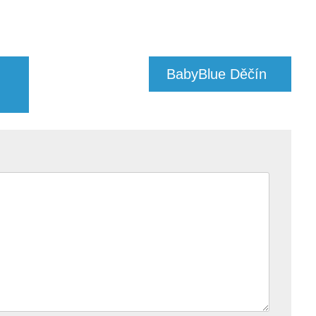
BabyBlue Děčín