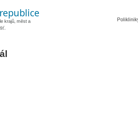
 republice
Poliklinik
le krajů, měst a
šť.
ál