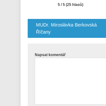
5 / 5 (25 hlasů)
Navigace
pro
MUDr. Miroslávka Berkovská
příspěvek
Říčany
Napsat komentář