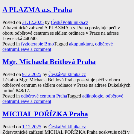
A PLAZMA a.s. Praha
Posted on
31.12.2025
by
ČeskáPoliklinika.cz
Zdravotnické zařízení A PLAZMA a.s. Praha poskytuje péči v
oboru odběrové centrum se sídlem ordinace v Praze na adrese
Lovosická 440/40.
Posted in
fyzioterapie Brno
Tagged
akupunktura
,
odběrové
centrum
Leave a comment
Mgr. Michaela Beitlová Praha
Posted on
9.12.2025
by
ČeskáPoliklinika.cz
Lékařka Mgr. Michaela Beitlová Praha poskytuje péči v oboru
odběrové centrum se sídlem ordinace v Praze na adrese Dukelských
hrdinů 848/17.
Posted in
odběrové centrum Praha
Tagged
adiktologie
,
odběrové
centrum
Leave a comment
MICHAL POŘÍZKA Praha
Posted on
1.12.2025
by
ČeskáPoliklinika.cz
Zdravotnické zařízení MICHAL POŘÍZKA Praha poskytuje péči v