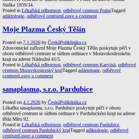
Staška 1859/34.
Posted in
Lékařská odbornost
,
odběrové centrum Praha
Tagged
adiktologie
,
odběrové centrum
Leave a comment
Moje Plazma Český Těšín
Posted on
7.1.2026
by
ČeskáPoliklinika.cz
Zdravotnické zařízení Moje Plazma Český Těšín poskytuje péči v
oboru odběrové centrum se sídlem ordinace v Moravskoslezském
kraji na adrese Nádražní 41/5.
Posted in
Lékařská odbornost
,
odběrové centrum Karviná
,
odběrové
centrum Moravskoslezský kraj
Tagged
adiktologie
,
odběrové
centrum
Leave a comment
sanaplasma, s.r.o. Pardubice
Posted on
4.1.2026
by
ČeskáPoliklinika.cz
Lékařka sanaplasma, s.r.o. Pardubice poskytuje péči v oboru
odběrové centrum se sídlem ordinace v Pardubickém kraji na adrese
třída Míru 92.
Posted in
Lékařská odbornost
,
odběrové centrum Pardubice
,
odběrové centrum Pardubický kraj
Tagged
adiktologie
,
odběrové
centrum
Leave a comment