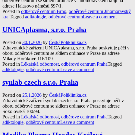
odběrové centrum se sídlem ordinace v Jihomoravském kraji na
adrese Halasovo náměstí 597/1.
Posted in
odběrové centrum Brno
,
odběrové centrum Jihomoravský
kraj
Tagged
adiktologie
,
odběrové centrum
Leave a comment
UNICAplasma, s.r.o. Praha
Posted on
30.1.2026
by
ČeskáPoliklinika.cz
Zdravotnické zařízení UNICAplasma, s.r.o. Praha poskytuje péči v
oboru odběrové centrum se sídlem ordinace v Praze na adrese
Milady Horákové 116/109.
Posted in
Lékařská odbornost
,
odběrové centrum Praha
Tagged
adiktologie
,
odběrové centrum
Leave a comment
synlab czech s.r.o. Praha
Posted on
25.1.2026
by
ČeskáPoliklinika.cz
Zdravotnické zařízení synlab czech s.r.o. Praha poskytuje péči v
oboru odběrové centrum se sídlem ordinace v Praze na adrese
Sokolovská 100/94.
Posted in
Lékařská odbornost
,
odběrové centrum Praha
Tagged
adiktologie
,
odběrové centrum
Leave a comment
Medika Plasma Hradec Králové