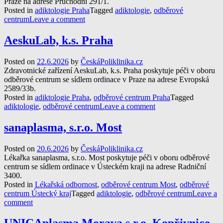
Praze na adrese Průchodní 291/1.
Posted in
adiktologie Praha
Tagged
adiktologie
,
odběrové
centrum
Leave a comment
AeskuLab, k.s. Praha
Posted on
22.6.2026
by
ČeskáPoliklinika.cz
Zdravotnické zařízení AeskuLab, k.s. Praha poskytuje péči v oboru
odběrové centrum se sídlem ordinace v Praze na adrese Evropská
2589/33b.
Posted in
adiktologie Praha
,
odběrové centrum Praha
Tagged
adiktologie
,
odběrové centrum
Leave a comment
sanaplasma, s.r.o. Most
Posted on
20.6.2026
by
ČeskáPoliklinika.cz
Lékařka sanaplasma, s.r.o. Most poskytuje péči v oboru odběrové
centrum se sídlem ordinace v Ústeckém kraji na adrese Radniční
3400.
Posted in
Lékařská odbornost
,
odběrové centrum Most
,
odběrové
centrum Ústecký kraj
Tagged
adiktologie
,
odběrové centrum
Leave a
comment