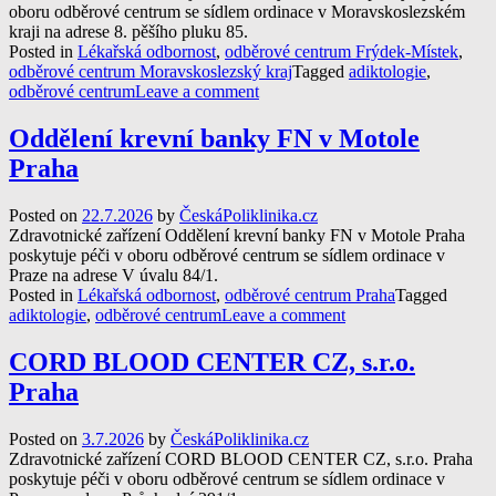
oboru odběrové centrum se sídlem ordinace v Moravskoslezském
kraji na adrese 8. pěšího pluku 85.
Posted in
Lékařská odbornost
,
odběrové centrum Frýdek-Místek
,
odběrové centrum Moravskoslezský kraj
Tagged
adiktologie
,
odběrové centrum
Leave a comment
Oddělení krevní banky FN v Motole
Praha
Posted on
22.7.2026
by
ČeskáPoliklinika.cz
Zdravotnické zařízení Oddělení krevní banky FN v Motole Praha
poskytuje péči v oboru odběrové centrum se sídlem ordinace v
Praze na adrese V úvalu 84/1.
Posted in
Lékařská odbornost
,
odběrové centrum Praha
Tagged
adiktologie
,
odběrové centrum
Leave a comment
CORD BLOOD CENTER CZ, s.r.o.
Praha
Posted on
3.7.2026
by
ČeskáPoliklinika.cz
Zdravotnické zařízení CORD BLOOD CENTER CZ, s.r.o. Praha
poskytuje péči v oboru odběrové centrum se sídlem ordinace v