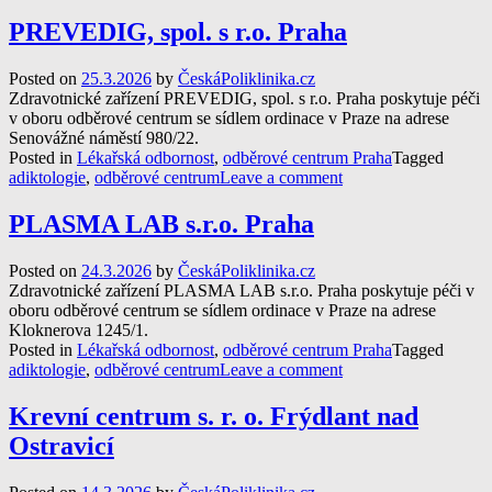
PREVEDIG, spol. s r.o. Praha
Posted on
25.3.2026
by
ČeskáPoliklinika.cz
Zdravotnické zařízení PREVEDIG, spol. s r.o. Praha poskytuje péči
v oboru odběrové centrum se sídlem ordinace v Praze na adrese
Senovážné náměstí 980/22.
Posted in
Lékařská odbornost
,
odběrové centrum Praha
Tagged
adiktologie
,
odběrové centrum
Leave a comment
PLASMA LAB s.r.o. Praha
Posted on
24.3.2026
by
ČeskáPoliklinika.cz
Zdravotnické zařízení PLASMA LAB s.r.o. Praha poskytuje péči v
oboru odběrové centrum se sídlem ordinace v Praze na adrese
Kloknerova 1245/1.
Posted in
Lékařská odbornost
,
odběrové centrum Praha
Tagged
adiktologie
,
odběrové centrum
Leave a comment
Krevní centrum s. r. o. Frýdlant nad
Ostravicí