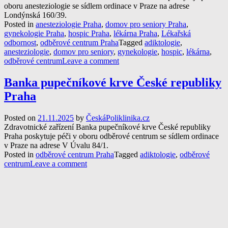
oboru anesteziologie se sídlem ordinace v Praze na adrese
Londýnská 160/39.
Posted in
anesteziologie Praha
,
domov pro seniory Praha
,
gynekologie Praha
,
hospic Praha
,
lékárna Praha
,
Lékařská
odbornost
,
odběrové centrum Praha
Tagged
adiktologie
,
anesteziologie
,
domov pro seniory
,
gynekologie
,
hospic
,
lékárna
,
odběrové centrum
Leave a comment
Banka pupečníkové krve České republiky
Praha
Posted on
21.11.2025
by
ČeskáPoliklinika.cz
Zdravotnické zařízení Banka pupečníkové krve České republiky
Praha poskytuje péči v oboru odběrové centrum se sídlem ordinace
v Praze na adrese V Úvalu 84/1.
Posted in
odběrové centrum Praha
Tagged
adiktologie
,
odběrové
centrum
Leave a comment