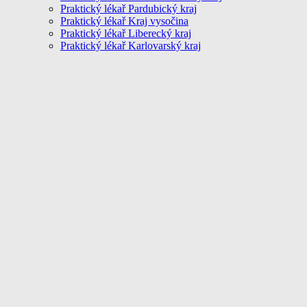
Praktický lékař Pardubický kraj
Praktický lékař Kraj vysočina
Praktický lékař Liberecký kraj
Praktický lékař Karlovarský kraj