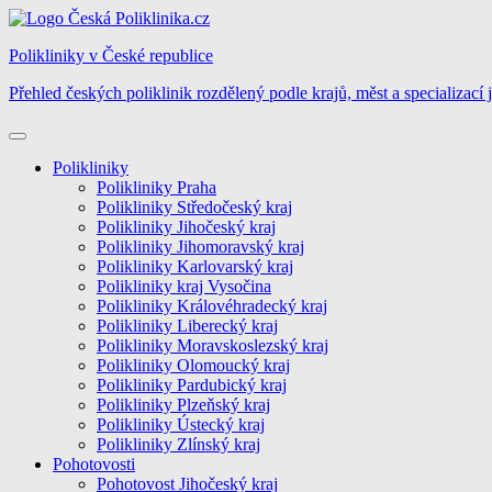
Skip
to
Polikliniky v České republice
content
Přehled českých poliklinik rozdělený podle krajů, měst a specializací 
Polikliniky
Polikliniky Praha
Polikliniky Středočeský kraj
Polikliniky Jihočeský kraj
Polikliniky Jihomoravský kraj
Polikliniky Karlovarský kraj
Polikliniky kraj Vysočina
Polikliniky Královéhradecký kraj
Polikliniky Liberecký kraj
Polikliniky Moravskoslezský kraj
Polikliniky Olomoucký kraj
Polikliniky Pardubický kraj
Polikliniky Plzeňský kraj
Polikliniky Ústecký kraj
Polikliniky Zlínský kraj
Pohotovosti
Pohotovost Jihočeský kraj