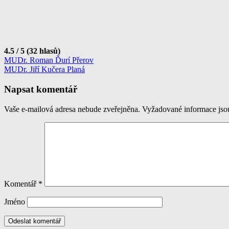
4.5 / 5 (32 hlasů)
Navigace
MUDr. Roman Ďurí Přerov
MUDr. Jiří Kučera Planá
pro
příspěvek
Napsat komentář
Vaše e-mailová adresa nebude zveřejněna.
Vyžadované informace js
Komentář
*
Jméno