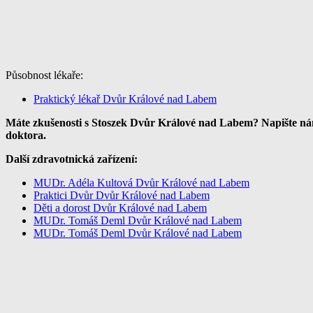
Působnost lékaře:
Praktický lékař Dvůr Králové nad Labem
Máte zkušenosti s Stoszek Dvůr Králové nad Labem? Napište nám
doktora.
Další zdravotnická zařízení:
MUDr. Adéla Kultová Dvůr Králové nad Labem
Praktici Dvůr Dvůr Králové nad Labem
Děti a dorost Dvůr Králové nad Labem
MUDr. Tomáš Deml Dvůr Králové nad Labem
MUDr. Tomáš Deml Dvůr Králové nad Labem