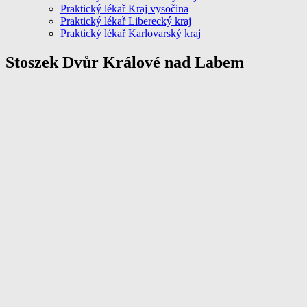
Praktický lékař Kraj vysočina
Praktický lékař Liberecký kraj
Praktický lékař Karlovarský kraj
Stoszek Dvůr Králové nad Labem