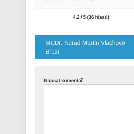
4.2 / 5 (36 hlasů)
Navigace
pro
MUDr. Nerad Martin Vlachovo
příspěvek
Březí
Napsat komentář