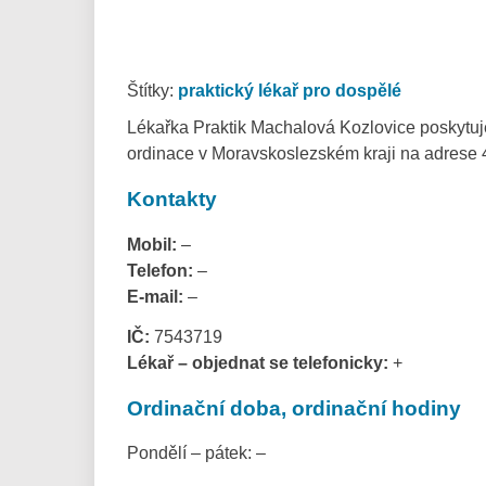
Štítky:
praktický lékař pro dospělé
Lékařka Praktik Machalová Kozlovice poskytuje
ordinace v Moravskoslezském kraji na adrese 
Kontakty
Mobil:
–
Telefon:
–
E-mail:
–
IČ:
7543719
Lékař – objednat se telefonicky:
+
Ordinační doba, ordinační hodiny
Pondělí – pátek: –