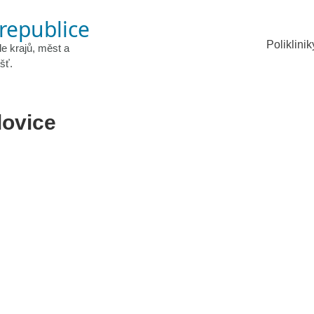
 republice
Poliklinik
le krajů, měst a
šť.
lovice