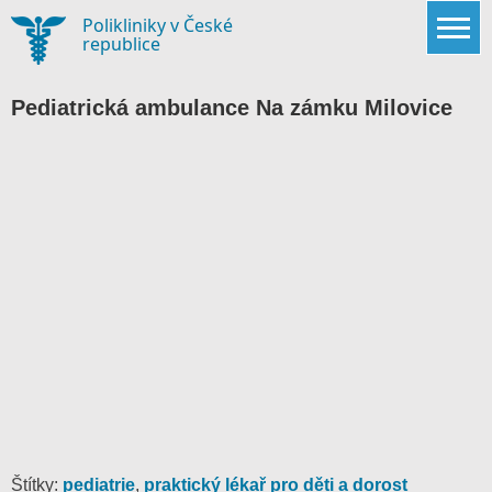
Skip
Polikliniky v České
to
republice
content
Pediatrická ambulance Na zámku Milovice
Štítky:
pediatrie
,
praktický lékař pro děti a dorost