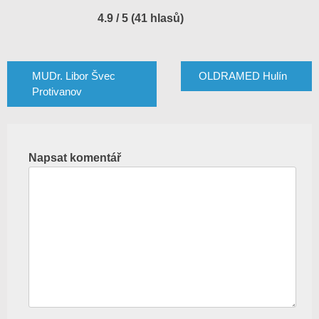
4.9 / 5 (41 hlasů)
Navigace
pro
MUDr. Libor Švec
OLDRAMED Hulín
Protivanov
příspěvek
Napsat komentář