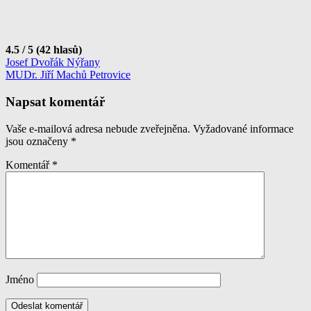
4.5 / 5 (42 hlasů)
Navigace
Josef Dvořák Nýřany
MUDr. Jiří Machů Petrovice
pro
příspěvek
Napsat komentář
Vaše e-mailová adresa nebude zveřejněna.
Vyžadované informace
jsou označeny
*
Komentář
*
Jméno