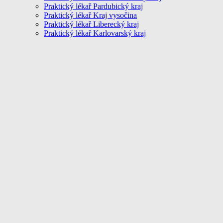
Praktický lékař Pardubický kraj
Praktický lékař Kraj vysočina
Praktický lékař Liberecký kraj
Praktický lékař Karlovarský kraj