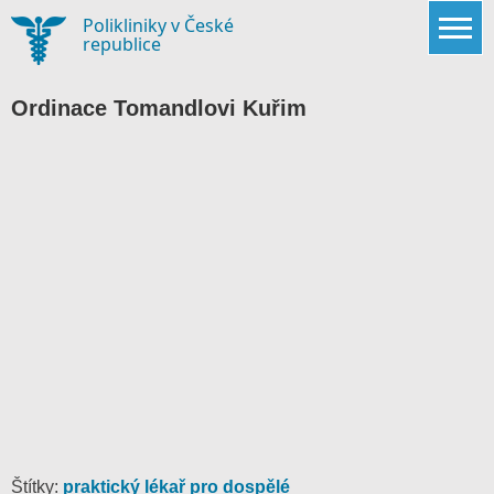
Skip
Polikliniky v České
to
republice
content
Ordinace Tomandlovi Kuřim
Štítky:
praktický lékař pro dospělé