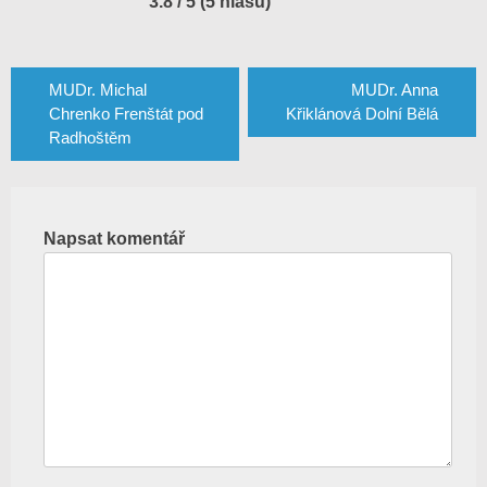
3.8 / 5 (5 hlasů)
Navigace
pro
MUDr. Michal
MUDr. Anna
Chrenko Frenštát pod
Křiklánová Dolní Bělá
příspěvek
Radhoštěm
Napsat komentář