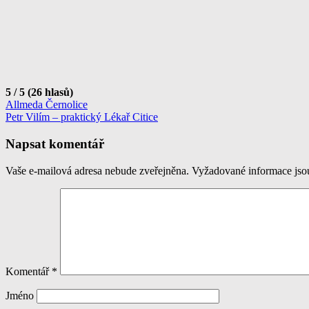
5 / 5 (26 hlasů)
Navigace
Allmeda Černolice
Petr Vilím – praktický Lékař Citice
pro
příspěvek
Napsat komentář
Vaše e-mailová adresa nebude zveřejněna.
Vyžadované informace js
Komentář
*
Jméno