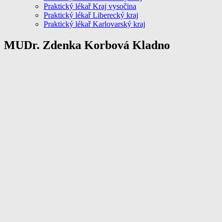
Praktický lékař Kraj vysočina
Praktický lékař Liberecký kraj
Praktický lékař Karlovarský kraj
MUDr. Zdenka Korbová Kladno