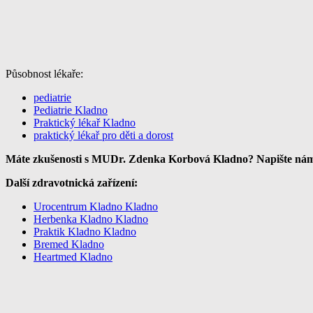
Působnost lékaře:
pediatrie
Pediatrie Kladno
Praktický lékař Kladno
praktický lékař pro děti a dorost
Máte zkušenosti s MUDr. Zdenka Korbová Kladno? Napište nám p
Další zdravotnická zařízení:
Urocentrum Kladno Kladno
Herbenka Kladno Kladno
Praktik Kladno Kladno
Bremed Kladno
Heartmed Kladno