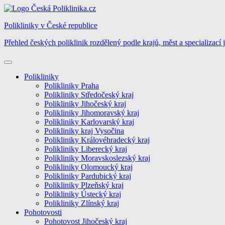
Skip
to
Polikliniky v České republice
content
Přehled českých poliklinik rozdělený podle krajů, měst a specializací 
Polikliniky
Polikliniky Praha
Polikliniky Středočeský kraj
Polikliniky Jihočeský kraj
Polikliniky Jihomoravský kraj
Polikliniky Karlovarský kraj
Polikliniky kraj Vysočina
Polikliniky Královéhradecký kraj
Polikliniky Liberecký kraj
Polikliniky Moravskoslezský kraj
Polikliniky Olomoucký kraj
Polikliniky Pardubický kraj
Polikliniky Plzeňský kraj
Polikliniky Ústecký kraj
Polikliniky Zlínský kraj
Pohotovosti
Pohotovost Jihočeský kraj