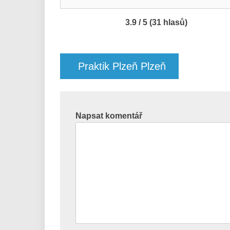
3.9 / 5 (31 hlasů)
Navigace
pro
Praktik Plzeň Plzeň
příspěvek
Napsat komentář