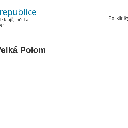
 republice
Poliklinik
le krajů, měst a
šť.
elká Polom