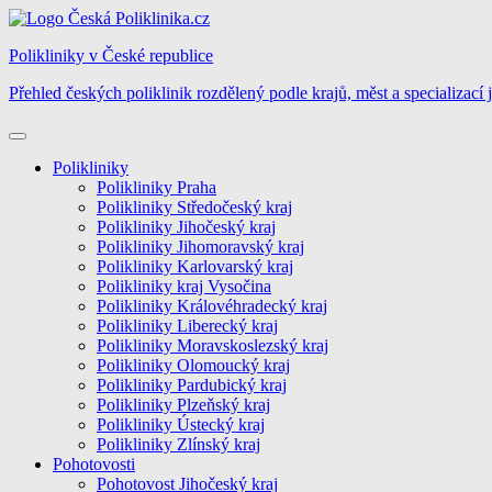
Skip
to
Polikliniky v České republice
content
Přehled českých poliklinik rozdělený podle krajů, měst a specializací 
Polikliniky
Polikliniky Praha
Polikliniky Středočeský kraj
Polikliniky Jihočeský kraj
Polikliniky Jihomoravský kraj
Polikliniky Karlovarský kraj
Polikliniky kraj Vysočina
Polikliniky Královéhradecký kraj
Polikliniky Liberecký kraj
Polikliniky Moravskoslezský kraj
Polikliniky Olomoucký kraj
Polikliniky Pardubický kraj
Polikliniky Plzeňský kraj
Polikliniky Ústecký kraj
Polikliniky Zlínský kraj
Pohotovosti
Pohotovost Jihočeský kraj