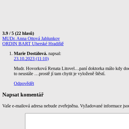
3.9 / 5 (22 hlasů)
Navigace
MUDr. Anna Ottová Jablunkov
ORDIN BART Uherské Hradiště
pro
Marie Dostálová.
napsal:
příspěvek
23.10.2023 (11:10)
Mudr. Hovorková Renata Litovel…paní doktorka málo kdy dodrž
to neustále …prostě jí tam chytit je vyloženě štěstí.
Odpovědět
Napsat komentář
Vaše e-mailová adresa nebude zveřejněna.
Vyžadované informace js