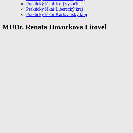
Praktický lékař Kraj vysočina
Praktický lékař Liberecký kraj
Praktický lékař Karlovarský kraj
MUDr. Renata Hovorková Litovel