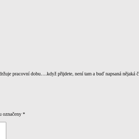
uje pracovní dobu….když přijdete, není tam a buď napsaná nějaká čm
ou označeny
*