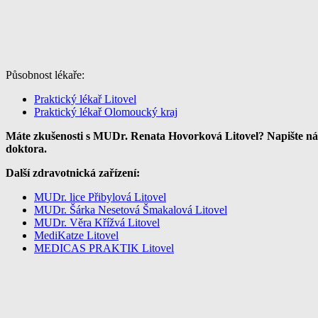
Působnost lékaře:
Praktický lékař Litovel
Praktický lékař Olomoucký kraj
Máte zkušenosti s MUDr. Renata Hovorková Litovel? Napište nám
doktora.
Další zdravotnická zařízení:
MUDr. lice Přibylová Litovel
MUDr. Šárka Nesetová Šmakalová Litovel
MUDr. Věra Křížvá Litovel
MediKatze Litovel
MEDICAS PRAKTIK Litovel