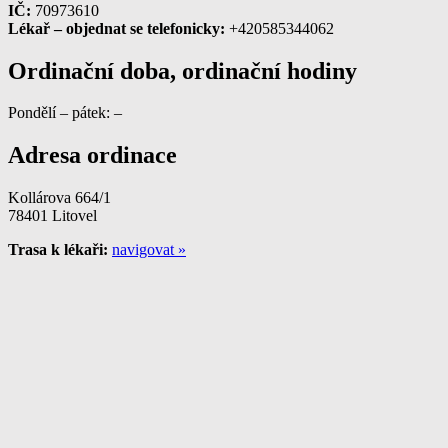
IČ:
70973610
Lékař – objednat se telefonicky:
+420585344062
Ordinační doba, ordinační hodiny
Pondělí – pátek: –
Adresa ordinace
Kollárova 664/1
78401 Litovel
Trasa k lékaři:
navigovat »