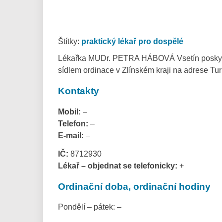
Štítky:
praktický lékař pro dospělé
Lékařka MUDr. PETRA HÁBOVÁ Vsetín poskytuje
sídlem ordinace v Zlínském kraji na adrese T
Kontakty
Mobil:
–
Telefon:
–
E-mail:
–
IČ:
8712930
Lékař – objednat se telefonicky:
+
Ordinační doba, ordinační hodiny
Pondělí – pátek: –