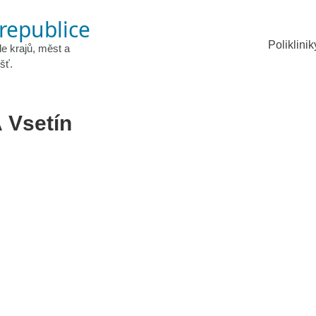
 republice
Poliklinik
le krajů, měst a
šť.
Vsetín