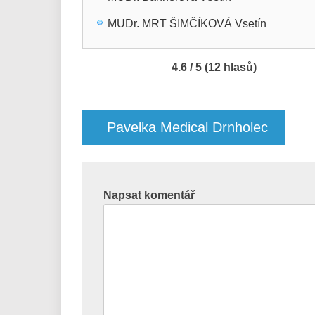
MUDr. MRT ŠIMČÍKOVÁ Vsetín
4.6 / 5 (12 hlasů)
Navigace
pro
Pavelka Medical Drnholec
příspěvek
Napsat komentář