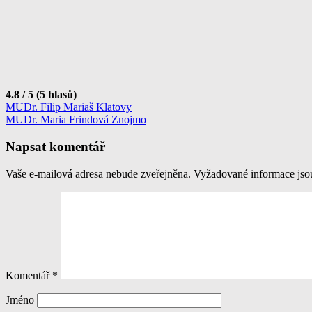
4.8 / 5 (5 hlasů)
Navigace
MUDr. Filip Mariaš Klatovy
MUDr. Maria Frindová Znojmo
pro
příspěvek
Napsat komentář
Vaše e-mailová adresa nebude zveřejněna.
Vyžadované informace js
Komentář
*
Jméno