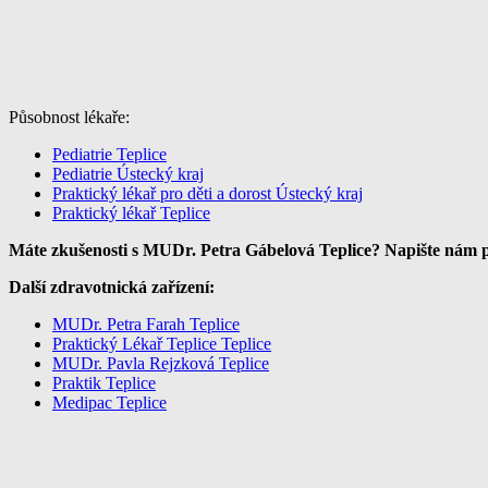
Působnost lékaře:
Pediatrie Teplice
Pediatrie Ústecký kraj
Praktický lékař pro děti a dorost Ústecký kraj
Praktický lékař Teplice
Máte zkušenosti s MUDr. Petra Gábelová Teplice? Napište nám p
Další zdravotnická zařízení:
MUDr. Petra Farah Teplice
Praktický Lékař Teplice Teplice
MUDr. Pavla Rejzková Teplice
Praktik Teplice
Medipac Teplice