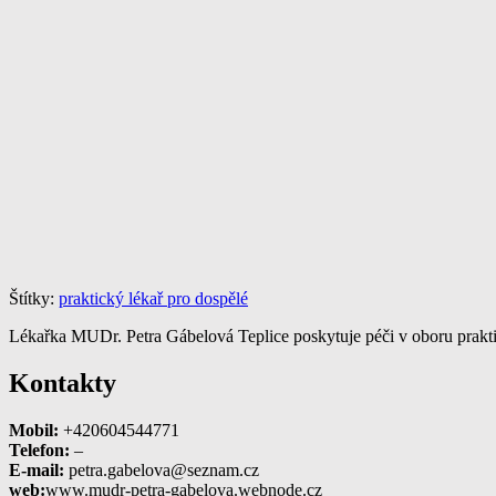
Štítky:
praktický lékař pro dospělé
Lékařka MUDr. Petra Gábelová Teplice poskytuje péči v oboru praktic
Kontakty
Mobil:
+420604544771
Telefon:
–
E-mail:
petra.gabelova@seznam.cz
web:
www.mudr-petra-gabelova.webnode.cz