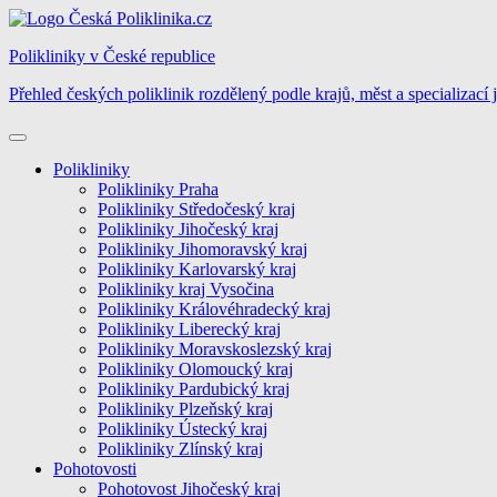
Skip
to
Polikliniky v České republice
content
Přehled českých poliklinik rozdělený podle krajů, měst a specializací 
Polikliniky
Polikliniky Praha
Polikliniky Středočeský kraj
Polikliniky Jihočeský kraj
Polikliniky Jihomoravský kraj
Polikliniky Karlovarský kraj
Polikliniky kraj Vysočina
Polikliniky Královéhradecký kraj
Polikliniky Liberecký kraj
Polikliniky Moravskoslezský kraj
Polikliniky Olomoucký kraj
Polikliniky Pardubický kraj
Polikliniky Plzeňský kraj
Polikliniky Ústecký kraj
Polikliniky Zlínský kraj
Pohotovosti
Pohotovost Jihočeský kraj