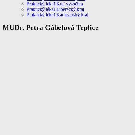
Praktický lékař Kraj vysočina
Praktický lékař Liberecký kraj
Praktický lékař Karlovarský kraj
MUDr. Petra Gábelová Teplice