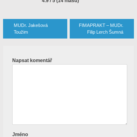
4.9 / 5 (14 hlasů)
Navigace
pro
MUDr. Jakešová
FIMAPRAKT – MUDr.
Toužim
Filip Lerch Šumná
příspěvek
Napsat komentář
Jméno