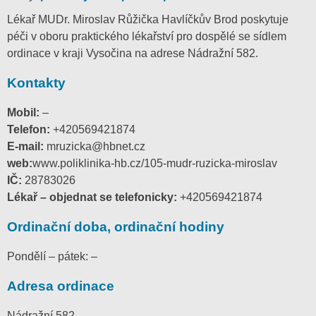
Lékař MUDr. Miroslav Růžička Havlíčkův Brod poskytuje
péči v oboru praktického lékařství pro dospělé se sídlem
ordinace v kraji Vysočina na adrese Nádražní 582.
Kontakty
Mobil:
–
Telefon:
+420569421874
E-mail:
mruzicka@hbnet.cz
web:
www.poliklinika-hb.cz/105-mudr-ruzicka-miroslav
IČ:
28783026
Lékař – objednat se telefonicky:
+420569421874
Ordinační doba, ordinační hodiny
Pondělí – pátek: –
Adresa ordinace
Nádražní 582