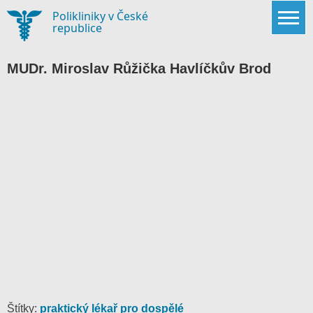
Skip
Polikliniky v České
to
republice
content
MUDr. Miroslav Růžička Havlíčkův Brod
Štítky:
praktický lékař pro dospělé