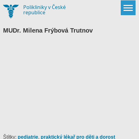
Skip
Polikliniky v České
to
republice
content
MUDr. Milena Frýbová Trutnov
Štítky:
pediatrie
,
praktický lékař pro děti a dorost