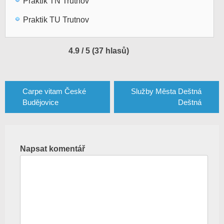
Praktik TN Trutnov
Praktik TU Trutnov
4.9 / 5 (37 hlasů)
Navigace
pro
Carpe vitam České
Služby Města Deštná
Budějovice
Deštná
příspěvek
Napsat komentář