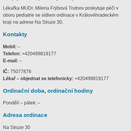
Lékařka MUDr. Milena Frýbová Trutnov poskytuje péči v
oboru pediatrie se sídlem ordinace v Královéhradeckém
kraji na adrese Na Struze 30.
Kontakty
Mobil:
–
Telefon:
+420499819177
E-mail:
–
IČ:
75077876
Lékař – objednat se telefonicky:
+420499819177
Ordinační doba, ordinační hodiny
Pondělí – pátek: –
Adresa ordinace
Na Struze 30