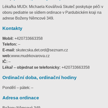
Lékařka MUDr. Michaela Kovářová Skuteč poskytuje péči v
oboru pediatrie se sídlem ordinace v Pardubickém kraji na
adrese Boženy Němcové 349.
Kontakty
Mobil:
+420733663358
Telefon:
–
E-mail:
skutecska.det.ord@seznam.cz
web:
www.mudrkovarova.cz
IČ:
–
Lékař – objednat se telefonicky:
+420733663358
Ordinační doba, ordinační hodiny
Pondělí – pátek: –
Adresa ordinace
Boženy Němcové 349