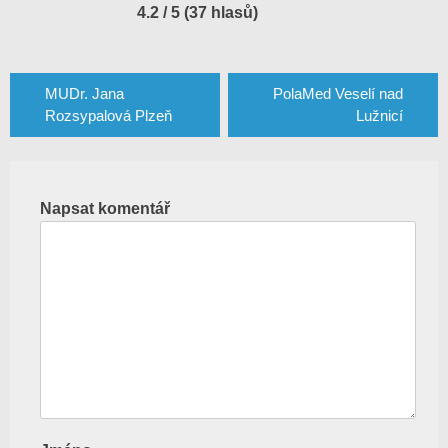
4.2 / 5 (37 hlasů)
Navigace
pro
MUDr. Jana
PolaMed Veselí nad
Rozsypalová Plzeň
Lužnicí
příspěvek
Napsat komentář