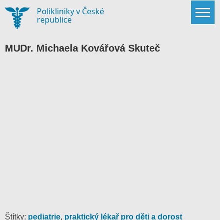
Skip
Polikliniky v České
to
republice
content
MUDr. Michaela Kovářová Skuteč
Štítky:
pediatrie
,
praktický lékař pro děti a dorost