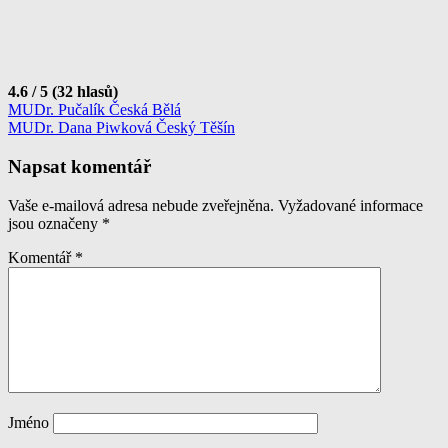
4.6 / 5 (32 hlasů)
Navigace
MUDr. Pučalík Česká Bělá
MUDr. Dana Piwková Český Těšín
pro
příspěvek
Napsat komentář
Vaše e-mailová adresa nebude zveřejněna.
Vyžadované informace
jsou označeny
*
Komentář
*
Jméno