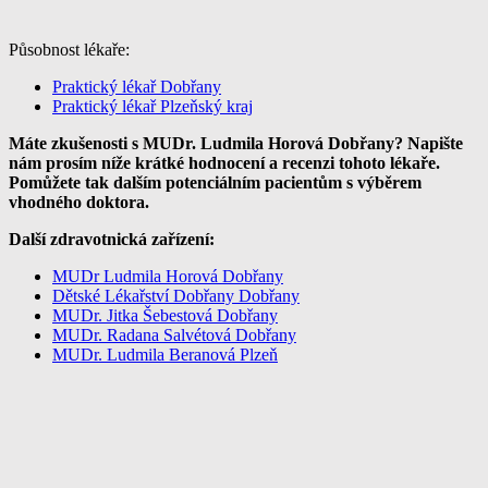
Působnost lékaře:
Praktický lékař Dobřany
Praktický lékař Plzeňský kraj
Máte zkušenosti s MUDr. Ludmila Horová Dobřany? Napište
nám prosím níže krátké hodnocení a recenzi tohoto lékaře.
Pomůžete tak dalším potenciálním pacientům s výběrem
vhodného doktora.
Další zdravotnická zařízení:
MUDr Ludmila Horová Dobřany
Dětské Lékařství Dobřany Dobřany
MUDr. Jitka Šebestová Dobřany
MUDr. Radana Salvétová Dobřany
MUDr. Ludmila Beranová Plzeň