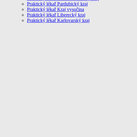
Praktický lékař Pardubický kraj
Praktický lékař Kraj vysočina
Praktický lékař Liberecký kraj
Praktický lékař Karlovarský kraj