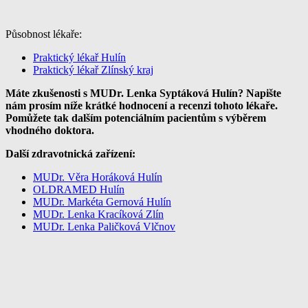
Působnost lékaře:
Praktický lékař Hulín
Praktický lékař Zlínský kraj
Máte zkušenosti s MUDr. Lenka Syptáková Hulín? Napište
nám prosím níže krátké hodnocení a recenzi tohoto lékaře.
Pomůžete tak dalším potenciálním pacientům s výběrem
vhodného doktora.
Další zdravotnická zařízení:
MUDr. Věra Horáková Hulín
OLDRAMED Hulín
MUDr. Markéta Gernová Hulín
MUDr. Lenka Kracíková Zlín
MUDr. Lenka Paličková Vlčnov