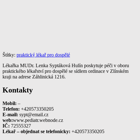
Štítky:
praktický lékař pro dospělé
Lékařka MUDr. Lenka Syptáková Hulín poskytuje péči v oboru
praktického lékařství pro dospělé se sídlem ordinace v Zlínském
kraji na adrese Záhlinická 1216.
Kontakty
Mobil:
–
Telefon:
+420573350205
E-mail:
sypt@email.cz
web:
www.pediatr.webnode.cz
IČ:
72555327
Lékař – objednat se telefonicky:
+420573350205