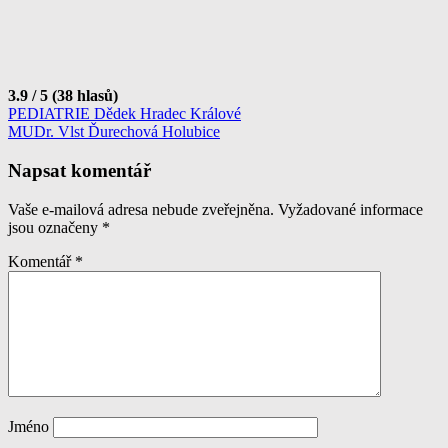
3.9 / 5 (38 hlasů)
Navigace
PEDIATRIE Dědek Hradec Králové
MUDr. Vlst Ďurechová Holubice
pro
příspěvek
Napsat komentář
Vaše e-mailová adresa nebude zveřejněna.
Vyžadované informace
jsou označeny
*
Komentář
*
Jméno