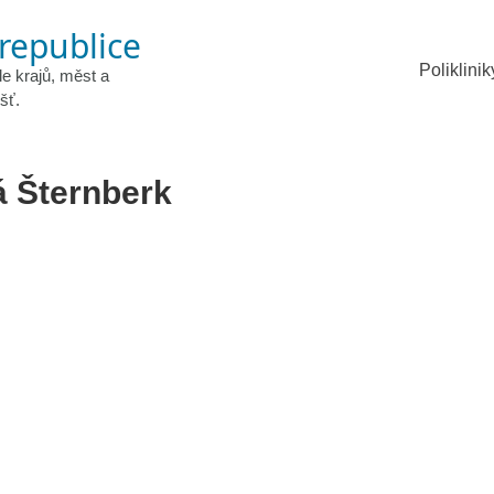
 republice
Poliklinik
le krajů, měst a
šť.
á Šternberk