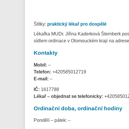
Štítky:
praktický lékař pro dospělé
Lékařka MUDr. Jiřina Kaderková Šternberk posk
sídlem ordinace v Olomouckém kraji na adrese
Kontakty
Mobil:
–
Telefon:
+420585012719
E-mail:
–
IČ:
1617788
Lékař – objednat se telefonicky:
+42058501
Ordinační doba, ordinační hodiny
Pondělí – pátek: –