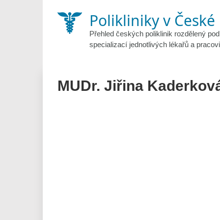
Skip
Polikliniky v České
to
content
Přehled českých poliklinik rozdělený pod
specializací jednotlivých lékařů a pracovi
MUDr. Jiřina Kaderkov