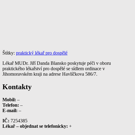
Štítky:
praktický lékař pro dospělé
Lékař MUDr. Jiří Danda Blansko poskytuje péči v oboru
praktického lékařství pro dospělé se sídlem ordinace v
Jihomoravském kraji na adrese Havlíčkova 586/7.
Kontakty
Mobil:
–
Telefon:
–
E-mail:
–
IČ:
7254385
Lékař – objednat se telefonicky:
+