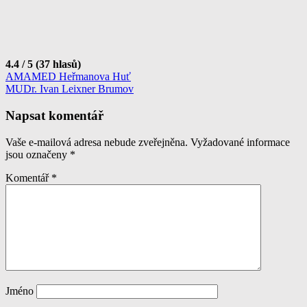
4.4 / 5 (37 hlasů)
Navigace
AMAMED Heřmanova Huť
MUDr. Ivan Leixner Brumov
pro
příspěvek
Napsat komentář
Vaše e-mailová adresa nebude zveřejněna.
Vyžadované informace
jsou označeny
*
Komentář
*
Jméno