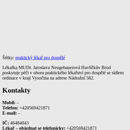
Štítky:
praktický lékař pro dospělé
Lékařka MUDr. Jaroslava Neugebauerová Havlíčkův Brod
poskytuje péči v oboru praktického lékařství pro dospělé se sídlem
ordinace v kraji Vysočina na adrese Nádražní 582.
Kontakty
Mobil:
–
Telefon:
+420569421871
E-mail:
–
IČ:
46484043
Lékař – objednat se telefonicky:
+420569421871