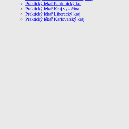
Praktický lékař Pardubický kraj
Praktický lékař Kraj vysočina
Praktický lékař Liberecký kraj
Praktický lékař Karlovarský kraj