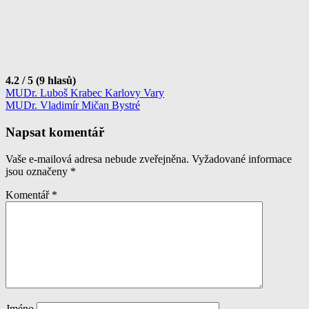
4.2 / 5 (9 hlasů)
Navigace
MUDr. Luboš Krabec Karlovy Vary
MUDr. Vladimír Mičan Bystré
pro
příspěvek
Napsat komentář
Vaše e-mailová adresa nebude zveřejněna.
Vyžadované informace
jsou označeny
*
Komentář
*
Jméno