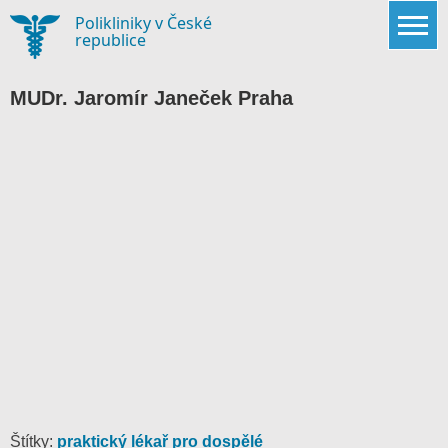
Skip
Polikliniky v České
to
republice
content
MUDr. Jaromír Janeček Praha
Štítky:
praktický lékař pro dospělé