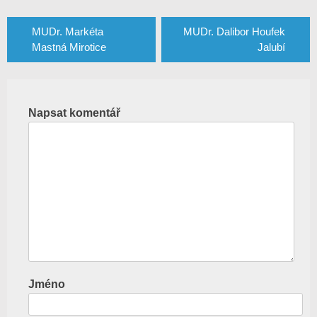
Navigace
pro
MUDr. Markéta
MUDr. Dalibor Houfek
Mastná Mirotice
Jalubí
příspěvek
Napsat komentář
Jméno