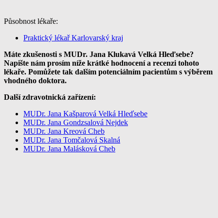
Působnost lékaře:
Praktický lékař Karlovarský kraj
Máte zkušenosti s MUDr. Jana Klukavá Velká Hleďsebe?
Napište nám prosím níže krátké hodnocení a recenzi tohoto
lékaře. Pomůžete tak dalším potenciálním pacientům s výběrem
vhodného doktora.
Další zdravotnická zařízení:
MUDr. Jana Kašparová Velká Hleďsebe
MUDr. Jana Gondzsalová Nejdek
MUDr. Jana Kreová Cheb
MUDr. Jana Tomčalová Skalná
MUDr. Jana Malásková Cheb