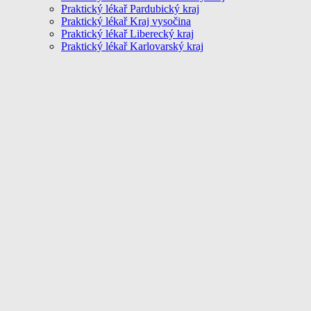
Praktický lékař Pardubický kraj
Praktický lékař Kraj vysočina
Praktický lékař Liberecký kraj
Praktický lékař Karlovarský kraj