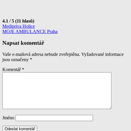
4.1 / 5 (11 hlasů)
Navigace
Medipriva Holice
MOJE AMBULANCE Praha
pro
příspěvek
Napsat komentář
Vaše e-mailová adresa nebude zveřejněna.
Vyžadované informace
jsou označeny
*
Komentář
*
Jméno