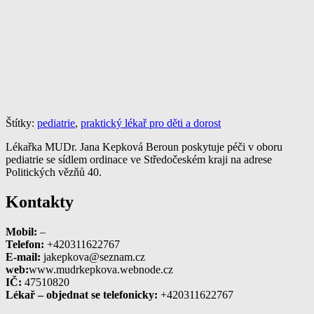
Štítky:
pediatrie
,
praktický lékař pro děti a dorost
Lékařka MUDr. Jana Kepková Beroun poskytuje péči v oboru
pediatrie se sídlem ordinace ve Středočeském kraji na adrese
Politických vězňů 40.
Kontakty
Mobil:
–
Telefon:
+420311622767
E-mail:
jakepkova@seznam.cz
web:
www.mudrkepkova.webnode.cz
IČ:
47510820
Lékař – objednat se telefonicky:
+420311622767