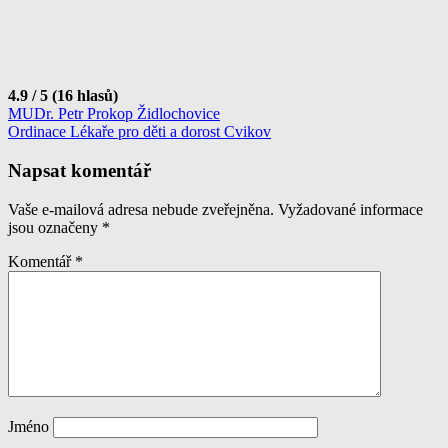
4.9 / 5 (16 hlasů)
Navigace
MUDr. Petr Prokop Židlochovice
Ordinace Lékaře pro děti a dorost Cvikov
pro
příspěvek
Napsat komentář
Vaše e-mailová adresa nebude zveřejněna.
Vyžadované informace
jsou označeny
*
Komentář
*
Jméno