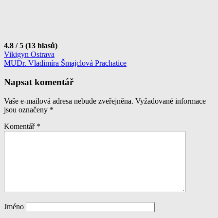
4.8 / 5 (13 hlasů)
Navigace
Vikigyn Ostrava
MUDr. Vladimíra Šmajclová Prachatice
pro
příspěvek
Napsat komentář
Vaše e-mailová adresa nebude zveřejněna.
Vyžadované informace
jsou označeny
*
Komentář
*
Jméno