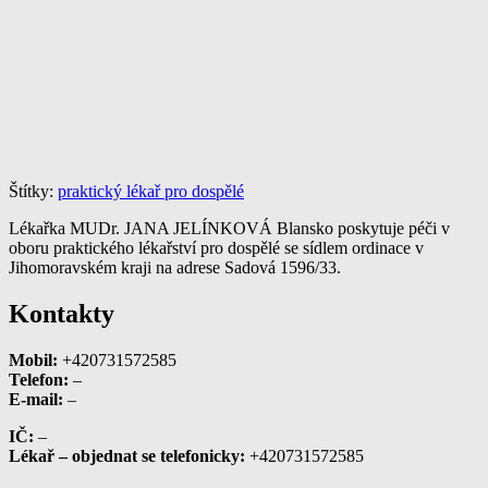
Štítky:
praktický lékař pro dospělé
Lékařka MUDr. JANA JELÍNKOVÁ Blansko poskytuje péči v
oboru praktického lékařství pro dospělé se sídlem ordinace v
Jihomoravském kraji na adrese Sadová 1596/33.
Kontakty
Mobil:
+420731572585
Telefon:
–
E-mail:
–
IČ:
–
Lékař – objednat se telefonicky:
+420731572585