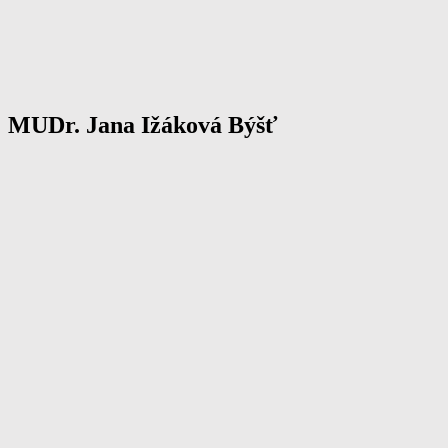
MUDr. Jana Ižáková Býšť