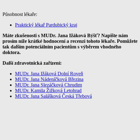
Působnost lékaře:
Praktický lékař Pardubický kraj
Máte zkušenosti s MUDr. Jana Ižáková Býšť? Napište nám
prosím níže krátké hodnocení a recenzi tohoto lékaře. Pomůžete
tak dalším potenciálním pacientům s výběrem vhodného
doktora.
Další zdravotnická zařízení:
MUDr. Jana Ižáková Dolní Roveň
MUDr. Jana Nádeníčková Březina
MUDr. Jana Slezáčková Chrudim
MUDr. Kamila Žižková Letohrad
MUDr. Jana Salášková Česká Třebová