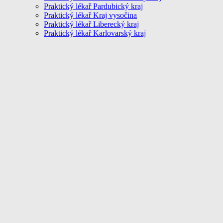
Praktický lékař Pardubický kraj
Praktický lékař Kraj vysočina
Praktický lékař Liberecký kraj
Praktický lékař Karlovarský kraj