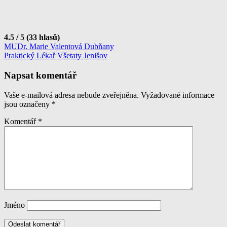
4.5 / 5 (33 hlasů)
Navigace
MUDr. Marie Valentová Dubňany
Praktický Lékař Všetaty Jenišov
pro
příspěvek
Napsat komentář
Vaše e-mailová adresa nebude zveřejněna.
Vyžadované informace
jsou označeny
*
Komentář
*
Jméno