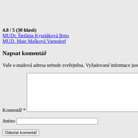
4.8 / 5 (30 hlasů)
Navigace
MUDr. Štefánia Kyseláková Brno
MUD. Maie Mašková Varnsdorf
pro
příspěvek
Napsat komentář
Vaše e-mailová adresa nebude zveřejněna.
Vyžadované informace js
Komentář
*
Jméno