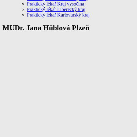
Praktický lékař Kraj vysočina
Praktický lékař Liberecký kraj
Praktický lékař Karlovarský kraj
MUDr. Jana Hüblová Plzeň