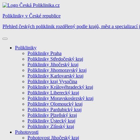
Skip
to
Polikliniky v České republice
content
Přehled českých poliklinik rozdělený podle krajů, měst a specializací 
Polikliniky
Polikliniky Praha
Polikliniky Středočeský kraj
Polikliniky Jihočeský kraj
Polikliniky Jihomoravský kraj
Polikliniky Karlovarský kraj
Polikliniky kraj Vysočina
Polikliniky Královéhradecký kraj
Polikliniky Liberecký kraj
Polikliniky Moravskoslezský kraj
Polikliniky Olomoucký kraj
Polikliniky Pardubický kraj
Polikliniky Plzeňský kraj
Polikliniky Ústecký kraj
Polikliniky Zlínský kraj
Pohotovosti
Pohotovost Jihočeský kraj