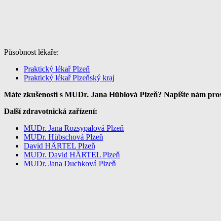
Působnost lékaře:
Praktický lékař Plzeň
Praktický lékař Plzeňský kraj
Máte zkušenosti s MUDr. Jana Hüblová Plzeň? Napište nám prosí
Další zdravotnická zařízení:
MUDr. Jana Rozsypalová Plzeň
MUDr. Hübschová Plzeň
David HÄRTEL Plzeň
MUDr. David HÄRTEL Plzeň
MUDr. Jana Duchková Plzeň