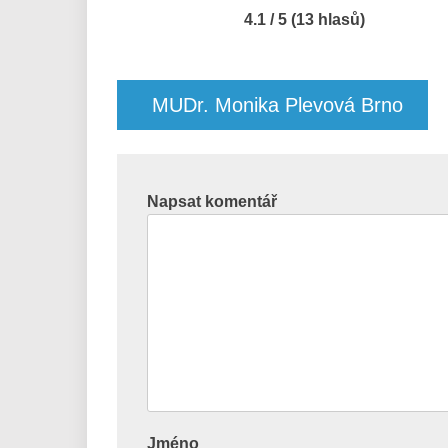
4.1 / 5 (13 hlasů)
Navigace
pro
MUDr. Monika Plevová Brno
příspěvek
Napsat komentář
Jméno