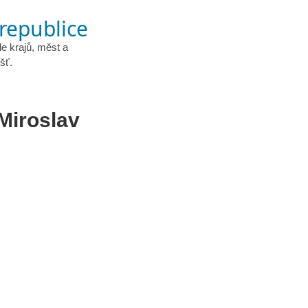
 republice
le krajů, měst a
šť.
Miroslav