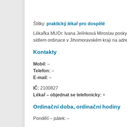
Štítky:
praktický lékař pro dospělé
Lékařka MUDr. Ivana Jelínková Miroslav poskyt
sídlem ordinace v Jihomoravském kraji na adr
Kontakty
Mobil:
–
Telefon:
–
E-mail:
–
IČ:
2100827
Lékař – objednat se telefonicky:
+
Ordinační doba, ordinační hodiny
Pondělí – pátek: –