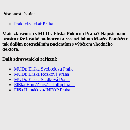
Působnost lékaře:
Praktický lékař Praha
Máte zkušenosti s MUDr. Eliška Pokorná Praha? Napište nám
prosím níže krátké hodnocení a recenzi tohoto lékaře. Pomůžete
tak dalším potenciálním pacientům s výběrem vhodného
doktora.
Další zdravotnická zařízení:
MUDr. Eliška Svobodová Praha
MUDr. Eliška Rožková Praha
MUDr. Eliška Sládková Praha
Eliška Hamáčková – Infop Praha
Eliša Hamáčová-INFOP Praha