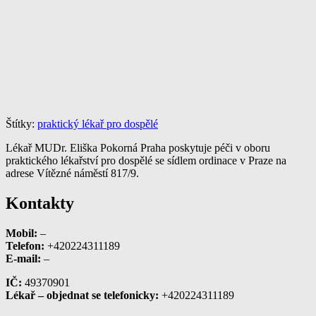
Štítky:
praktický lékař pro dospělé
Lékař MUDr. Eliška Pokorná Praha poskytuje péči v oboru
praktického lékařství pro dospělé se sídlem ordinace v Praze na
adrese Vítězné náměstí 817/9.
Kontakty
Mobil:
–
Telefon:
+420224311189
E-mail:
–
IČ:
49370901
Lékař – objednat se telefonicky:
+420224311189