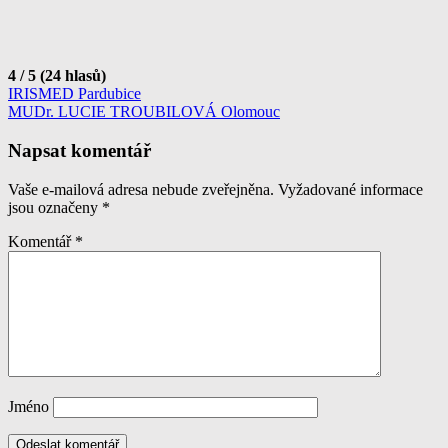
4 / 5 (24 hlasů)
Navigace
IRISMED Pardubice
MUDr. LUCIE TROUBILOVÁ Olomouc
pro
příspěvek
Napsat komentář
Vaše e-mailová adresa nebude zveřejněna.
Vyžadované informace
jsou označeny
*
Komentář
*
Jméno