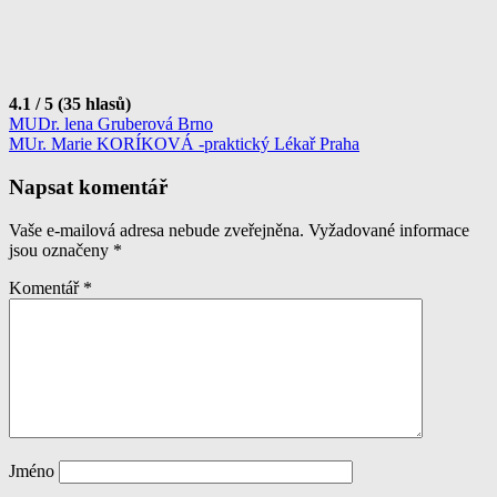
4.1 / 5 (35 hlasů)
Navigace
MUDr. lena Gruberová Brno
MUr. Marie KORÍKOVÁ -praktický Lékař Praha
pro
příspěvek
Napsat komentář
Vaše e-mailová adresa nebude zveřejněna.
Vyžadované informace
jsou označeny
*
Komentář
*
Jméno