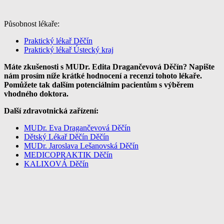
Působnost lékaře:
Praktický lékař Děčín
Praktický lékař Ústecký kraj
Máte zkušenosti s MUDr. Edita Dragančevová Děčín? Napište
nám prosím níže krátké hodnocení a recenzi tohoto lékaře.
Pomůžete tak dalším potenciálním pacientům s výběrem
vhodného doktora.
Další zdravotnická zařízení:
MUDr. Eva Dragančevová Děčín
Dětský Lékař Děčín Děčín
MUDr. Jaroslava Lešanovská Děčín
MEDICOPRAKTIK Děčín
KALIXOVÁ Děčín