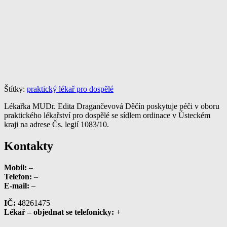
Štítky:
praktický lékař pro dospělé
Lékařka MUDr. Edita Dragančevová Děčín poskytuje péči v oboru
praktického lékařství pro dospělé se sídlem ordinace v Ústeckém
kraji na adrese Čs. legií 1083/10.
Kontakty
Mobil:
–
Telefon:
–
E-mail:
–
IČ:
48261475
Lékař – objednat se telefonicky:
+