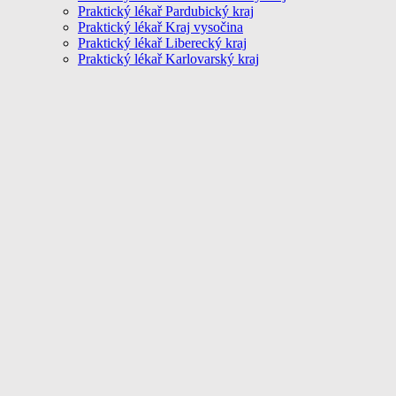
Praktický lékař Pardubický kraj
Praktický lékař Kraj vysočina
Praktický lékař Liberecký kraj
Praktický lékař Karlovarský kraj