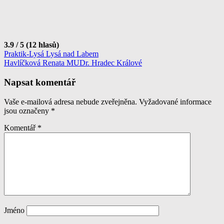
3.9 / 5 (12 hlasů)
Navigace
Praktik-Lysá Lysá nad Labem
Havlíčková Renata MUDr. Hradec Králové
pro
příspěvek
Napsat komentář
Vaše e-mailová adresa nebude zveřejněna.
Vyžadované informace
jsou označeny
*
Komentář
*
Jméno