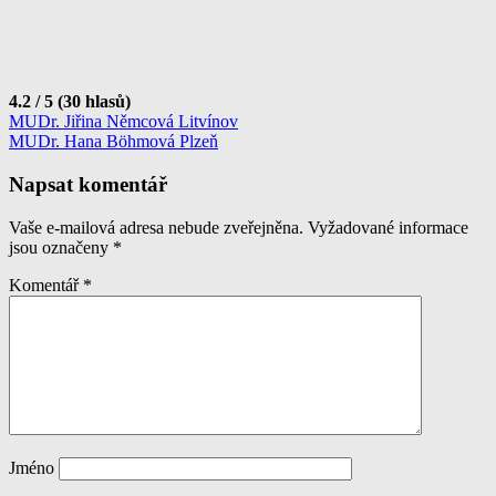
4.2 / 5 (30 hlasů)
Navigace
MUDr. Jiřina Němcová Litvínov
MUDr. Hana Böhmová Plzeň
pro
příspěvek
Napsat komentář
Vaše e-mailová adresa nebude zveřejněna.
Vyžadované informace
jsou označeny
*
Komentář
*
Jméno