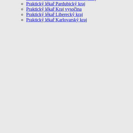
Praktický lékař Pardubický kraj
Praktický lékař Kraj vysočina
Praktický lékař Liberecký kraj
Praktický lékař Karlovarský kraj