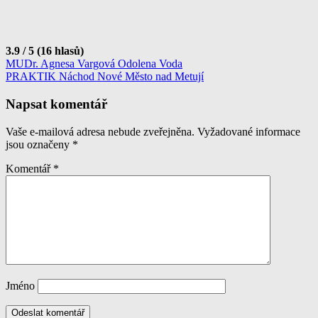
3.9 / 5 (16 hlasů)
Navigace
MUDr. Agnesa Vargová Odolena Voda
PRAKTIK Náchod Nové Město nad Metují
pro
příspěvek
Napsat komentář
Vaše e-mailová adresa nebude zveřejněna.
Vyžadované informace
jsou označeny
*
Komentář
*
Jméno