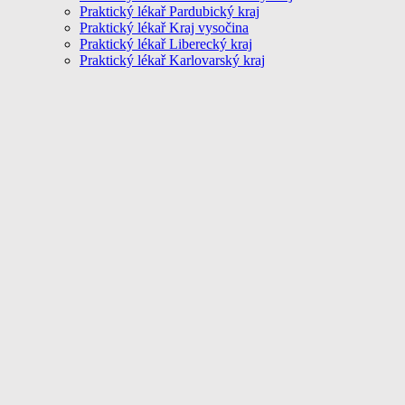
Praktický lékař Pardubický kraj
Praktický lékař Kraj vysočina
Praktický lékař Liberecký kraj
Praktický lékař Karlovarský kraj