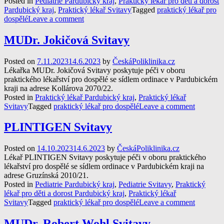
Posted in
Pediatrie Pardubický kraj
,
Praktický lékař pro děti a dorost
Pardubický kraj
,
Praktický lékař Svitavy
Tagged
praktický lékař pro
dospělé
Leave a comment
MUDr. Jokičová Svitavy
Posted on
7.11.2023
14.6.2023
by
ČeskáPoliklinika.cz
Lékařka MUDr. Jokičová Svitavy poskytuje péči v oboru
praktického lékařství pro dospělé se sídlem ordinace v Pardubickém
kraji na adrese Kollárova 2070/22.
Posted in
Praktický lékař Pardubický kraj
,
Praktický lékař
Svitavy
Tagged
praktický lékař pro dospělé
Leave a comment
PLINTIGEN Svitavy
Posted on
14.10.2023
14.6.2023
by
ČeskáPoliklinika.cz
Lékař PLINTIGEN Svitavy poskytuje péči v oboru praktického
lékařství pro dospělé se sídlem ordinace v Pardubickém kraji na
adrese Gruzínská 2010/21.
Posted in
Pediatrie Pardubický kraj
,
Pediatrie Svitavy
,
Praktický
lékař pro děti a dorost Pardubický kraj
,
Praktický lékař
Svitavy
Tagged
praktický lékař pro dospělé
Leave a comment
MUDr. Robert Wohl Svitavy