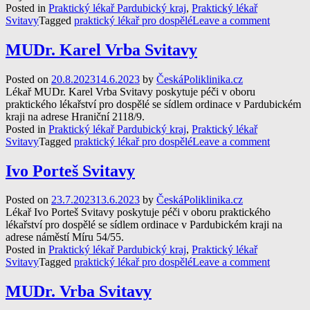
Posted in
Praktický lékař Pardubický kraj
,
Praktický lékař
Svitavy
Tagged
praktický lékař pro dospělé
Leave a comment
MUDr. Karel Vrba Svitavy
Posted on
20.8.2023
14.6.2023
by
ČeskáPoliklinika.cz
Lékař MUDr. Karel Vrba Svitavy poskytuje péči v oboru
praktického lékařství pro dospělé se sídlem ordinace v Pardubickém
kraji na adrese Hraniční 2118/9.
Posted in
Praktický lékař Pardubický kraj
,
Praktický lékař
Svitavy
Tagged
praktický lékař pro dospělé
Leave a comment
Ivo Porteš Svitavy
Posted on
23.7.2023
13.6.2023
by
ČeskáPoliklinika.cz
Lékař Ivo Porteš Svitavy poskytuje péči v oboru praktického
lékařství pro dospělé se sídlem ordinace v Pardubickém kraji na
adrese náměstí Míru 54/55.
Posted in
Praktický lékař Pardubický kraj
,
Praktický lékař
Svitavy
Tagged
praktický lékař pro dospělé
Leave a comment
MUDr. Vrba Svitavy