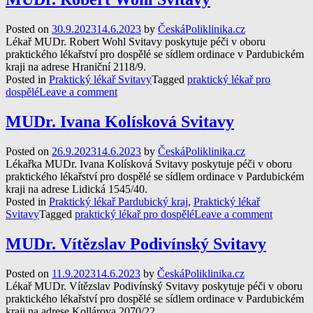
Posted on
30.9.2023
14.6.2023
by
ČeskáPoliklinika.cz
Lékař MUDr. Robert Wohl Svitavy poskytuje péči v oboru
praktického lékařství pro dospělé se sídlem ordinace v Pardubickém
kraji na adrese Hraniční 2118/9.
Posted in
Praktický lékař Svitavy
Tagged
praktický lékař pro
dospělé
Leave a comment
MUDr. Ivana Kolísková Svitavy
Posted on
26.9.2023
14.6.2023
by
ČeskáPoliklinika.cz
Lékařka MUDr. Ivana Kolísková Svitavy poskytuje péči v oboru
praktického lékařství pro dospělé se sídlem ordinace v Pardubickém
kraji na adrese Lidická 1545/40.
Posted in
Praktický lékař Pardubický kraj
,
Praktický lékař
Svitavy
Tagged
praktický lékař pro dospělé
Leave a comment
MUDr. Vítězslav Podivínský Svitavy
Posted on
11.9.2023
14.6.2023
by
ČeskáPoliklinika.cz
Lékař MUDr. Vítězslav Podivínský Svitavy poskytuje péči v oboru
praktického lékařství pro dospělé se sídlem ordinace v Pardubickém
kraji na adrese Kollárova 2070/22.