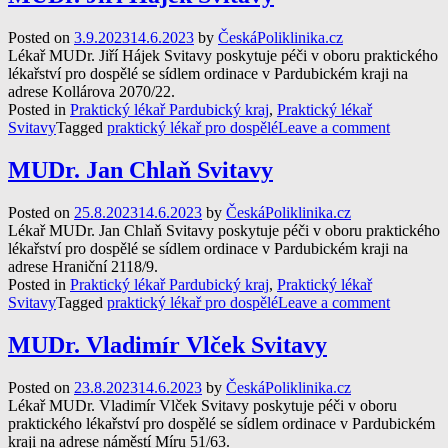
Posted on
3.9.2023
14.6.2023
by
ČeskáPoliklinika.cz
Lékař MUDr. Jiří Hájek Svitavy poskytuje péči v oboru praktického
lékařství pro dospělé se sídlem ordinace v Pardubickém kraji na
adrese Kollárova 2070/22.
Posted in
Praktický lékař Pardubický kraj
,
Praktický lékař
Svitavy
Tagged
praktický lékař pro dospělé
Leave a comment
MUDr. Jan Chlaň Svitavy
Posted on
25.8.2023
14.6.2023
by
ČeskáPoliklinika.cz
Lékař MUDr. Jan Chlaň Svitavy poskytuje péči v oboru praktického
lékařství pro dospělé se sídlem ordinace v Pardubickém kraji na
adrese Hraniční 2118/9.
Posted in
Praktický lékař Pardubický kraj
,
Praktický lékař
Svitavy
Tagged
praktický lékař pro dospělé
Leave a comment
MUDr. Vladimír Vlček Svitavy
Posted on
23.8.2023
14.6.2023
by
ČeskáPoliklinika.cz
Lékař MUDr. Vladimír Vlček Svitavy poskytuje péči v oboru
praktického lékařství pro dospělé se sídlem ordinace v Pardubickém
kraji na adrese náměstí Míru 51/63.