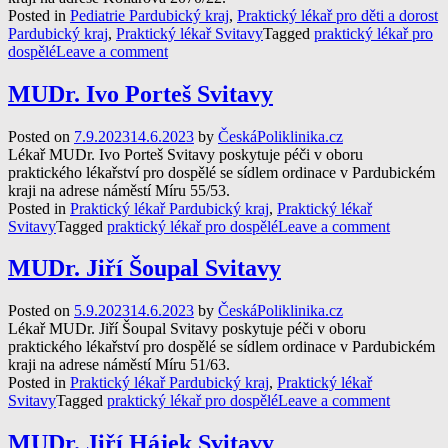
Posted in
Pediatrie Pardubický kraj
,
Praktický lékař pro děti a dorost
Pardubický kraj
,
Praktický lékař Svitavy
Tagged
praktický lékař pro
dospělé
Leave a comment
MUDr. Ivo Porteš Svitavy
Posted on
7.9.2023
14.6.2023
by
ČeskáPoliklinika.cz
Lékař MUDr. Ivo Porteš Svitavy poskytuje péči v oboru
praktického lékařství pro dospělé se sídlem ordinace v Pardubickém
kraji na adrese náměstí Míru 55/53.
Posted in
Praktický lékař Pardubický kraj
,
Praktický lékař
Svitavy
Tagged
praktický lékař pro dospělé
Leave a comment
MUDr. Jiří Šoupal Svitavy
Posted on
5.9.2023
14.6.2023
by
ČeskáPoliklinika.cz
Lékař MUDr. Jiří Šoupal Svitavy poskytuje péči v oboru
praktického lékařství pro dospělé se sídlem ordinace v Pardubickém
kraji na adrese náměstí Míru 51/63.
Posted in
Praktický lékař Pardubický kraj
,
Praktický lékař
Svitavy
Tagged
praktický lékař pro dospělé
Leave a comment
MUDr. Jiří Hájek Svitavy