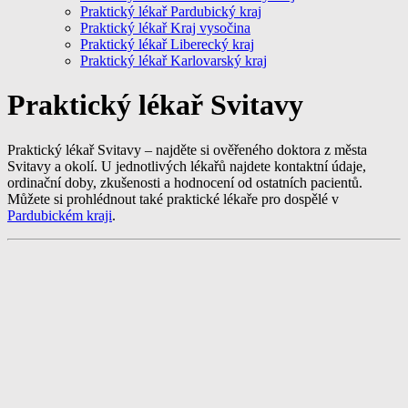
Praktický lékař Pardubický kraj
Praktický lékař Kraj vysočina
Praktický lékař Liberecký kraj
Praktický lékař Karlovarský kraj
Praktický lékař Svitavy
Praktický lékař Svitavy – najděte si ověřeného doktora z města
Svitavy a okolí. U jednotlivých lékařů najdete kontaktní údaje,
ordinační doby, zkušenosti a hodnocení od ostatních pacientů.
Můžete si prohlédnout také praktické lékaře pro dospělé v
Pardubickém kraji
.