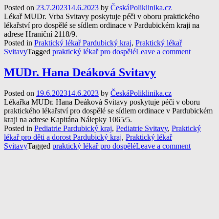
Posted on
23.7.2023
14.6.2023
by
ČeskáPoliklinika.cz
Lékař MUDr. Vrba Svitavy poskytuje péči v oboru praktického
lékařství pro dospělé se sídlem ordinace v Pardubickém kraji na
adrese Hraniční 2118/9.
Posted in
Praktický lékař Pardubický kraj
,
Praktický lékař
Svitavy
Tagged
praktický lékař pro dospělé
Leave a comment
MUDr. Hana Deáková Svitavy
Posted on
19.6.2023
14.6.2023
by
ČeskáPoliklinika.cz
Lékařka MUDr. Hana Deáková Svitavy poskytuje péči v oboru
praktického lékařství pro dospělé se sídlem ordinace v Pardubickém
kraji na adrese Kapitána Nálepky 1065/5.
Posted in
Pediatrie Pardubický kraj
,
Pediatrie Svitavy
,
Praktický
lékař pro děti a dorost Pardubický kraj
,
Praktický lékař
Svitavy
Tagged
praktický lékař pro dospělé
Leave a comment