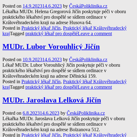
Posted on
14.9.2023
14.6.2023
by
ČeskáPoliklinika.cz
Lékařka MUDr. Helena Gregorová Jičín poskytuje péči v oboru
praktického lékařství pro dospělé se sídlem ordinace v
Královéhradeckém kraji na adrese Husova 64.
Posted in
Praktický lékař Jičín
,
Praktický lékař Královéhradecký
kraj
Tagged
praktický lékař pro dospělé
Leave a comment
MUDr. Lubor Vorouhlicý Jičín
Posted on
10.9.2023
14.6.2023
by
ČeskáPoliklinika.cz
Lékař MUDr. Lubor Vorouhlicý Jičín poskytuje péči v oboru
praktického lékařství pro dospělé se sídlem ordinace v
Královéhradeckém kraji na adrese Dělnická 159.
Posted in
Praktický lékař Jičín
,
Praktický lékař Královéhradecký
kraj
Tagged
praktický lékař pro dospělé
Leave a comment
MUDr. Jaroslava Lelková Jičín
Posted on
6.8.2023
14.6.2023
by
ČeskáPoliklinika.cz
Lékařka MUDr. Jaroslava Lelková Jičín poskytuje péči v oboru
praktického lékařství pro dospělé se sídlem ordinace v
Královéhradeckém kraji na adrese Bolzanova 512.
Posted in
Praktický lékař Jičín
,
Praktický lékař Královéhradecký