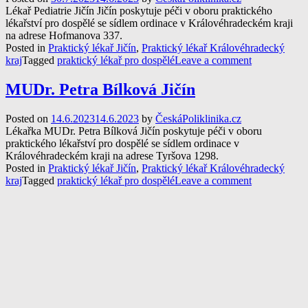
Lékař Pediatrie Jičín Jičín poskytuje péči v oboru praktického
lékařství pro dospělé se sídlem ordinace v Královéhradeckém kraji
na adrese Hofmanova 337.
Posted in
Praktický lékař Jičín
,
Praktický lékař Královéhradecký
kraj
Tagged
praktický lékař pro dospělé
Leave a comment
MUDr. Petra Bílková Jičín
Posted on
14.6.2023
14.6.2023
by
ČeskáPoliklinika.cz
Lékařka MUDr. Petra Bílková Jičín poskytuje péči v oboru
praktického lékařství pro dospělé se sídlem ordinace v
Královéhradeckém kraji na adrese Tyršova 1298.
Posted in
Praktický lékař Jičín
,
Praktický lékař Královéhradecký
kraj
Tagged
praktický lékař pro dospělé
Leave a comment