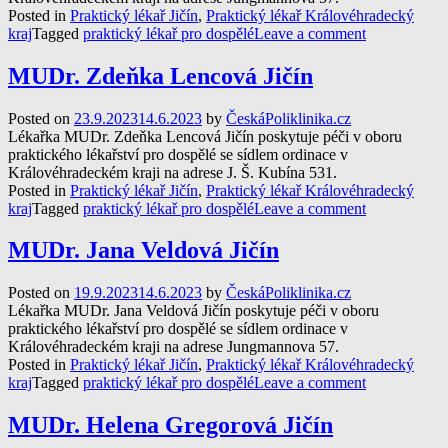
Posted in
Praktický lékař Jičín
,
Praktický lékař Královéhradecký
kraj
Tagged
praktický lékař pro dospělé
Leave a comment
MUDr. Zdeňka Lencová Jičín
Posted on
23.9.2023
14.6.2023
by
ČeskáPoliklinika.cz
Lékařka MUDr. Zdeňka Lencová Jičín poskytuje péči v oboru
praktického lékařství pro dospělé se sídlem ordinace v
Královéhradeckém kraji na adrese J. Š. Kubína 531.
Posted in
Praktický lékař Jičín
,
Praktický lékař Královéhradecký
kraj
Tagged
praktický lékař pro dospělé
Leave a comment
MUDr. Jana Veldová Jičín
Posted on
19.9.2023
14.6.2023
by
ČeskáPoliklinika.cz
Lékařka MUDr. Jana Veldová Jičín poskytuje péči v oboru
praktického lékařství pro dospělé se sídlem ordinace v
Královéhradeckém kraji na adrese Jungmannova 57.
Posted in
Praktický lékař Jičín
,
Praktický lékař Královéhradecký
kraj
Tagged
praktický lékař pro dospělé
Leave a comment
MUDr. Helena Gregorová Jičín