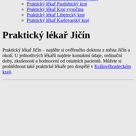
Praktický lékař Pardubický kraj
Praktický lékař Kraj vysočina
Praktický lékař Liberecký kraj
Praktický lékař Karlovarský kraj
Praktický lékař Jičín
Praktický lékař Jičín – najděte si ověřeného doktora z města Jičín a
okolí. U jednotlivých lékařů najdete kontaktní údaje, ordinační
doby, zkušenosti a hodnocení od ostatních pacientů. Můžete si
prohlédnout také praktické lékaře pro dospělé v
Královéhradeckém
kraji
.