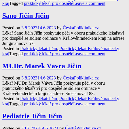
kraj
Tagged
praktický lékař pro dospělé
Leave a comment
Sano Jičín Jičín
Posted on
3.8.2023
14.6.2023
by
ČeskáPoliklinika.cz
Lékař Sano Jičín Jičín poskytuje péči v oboru praktického lékařství
pro dospělé se sídlem ordinace v Královéhradeckém kraji na adrese
Jungmannova 57.
Posted in
Praktický lékař Jičín
,
Praktický lékař Královéhradecký
kraj
Tagged
praktický lékař pro dospělé
Leave a comment
MUDr. Marek Vávra Jičín
Posted on
3.8.2023
14.6.2023
by
ČeskáPoliklinika.cz
Lékař MUDr. Marek Vávra Jičín poskytuje péči v oboru
praktického lékařství pro dospělé se sídlem ordinace v
Královéhradeckém kraji na adrese Smetanova 188.
Posted in
Praktický lékař Jičín
,
Praktický lékař Královéhradecký
kraj
Tagged
praktický lékař pro dospělé
Leave a comment
Pediatrie Jičín Jičín
Posted on
30.7.2023
14.6.2023
by
ČeskáPoliklinika.cz