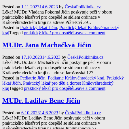
Posted on
1.11.2023
14.6.2023
by
ČeskáPoliklinika.cz
Lékař MUDr. Vladana Pokorná Jičín poskytuje péči v oboru
praktického lékařství pro dospělé se sídlem ordinace v
Královéhradeckém kraji na adrese Přátelství 391.
Posted in
Praktický lékař Jičín
,
Praktický lékař Královéhradecký
kraj
Tagged
praktický lékař pro dospělé
Leave a comment
MUDr. Jana Machačkvá Jičín
Posted on
17.10.2023
14.6.2023
by
ČeskáPoliklinika.cz
Lékař MUDr. Jana Machačkvá Jičín poskytuje péči v oboru
praktického lékařství pro dospělé se sídlem ordinace v
Královéhradeckém kraji na adrese Jarošovská 127.
Posted in
Pediatrie Jičín
,
Pediatrie Královéhradecký kraj
,
Praktický
lékař Jičín
,
Praktický lékař pro děti a dorost Královéhradecký
kraj
Tagged
praktický lékař pro dospělé
Leave a comment
MUDr. Ladilav Benc Jičín
Posted on
6.10.2023
14.6.2023
by
ČeskáPoliklinika.cz
Lékař MUDr. Ladilav Benc Jičín poskytuje péči v oboru
praktického lékařství pro dospělé se sídlem ordinace v
Královéhradeckém kraji na adrese Jungmannova 57.