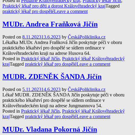
Posted in
Pediatrie Královéhradecký kraj
,
Praktický lékař Jičín
,
Praktický lékař pro děti a dorost Královéhradecký kraj
Tagged
praktický lékař pro dospělé
Leave a comment
MUDr. Andrea Fraňková Jičín
Posted on
8.11.2023
13.6.2023
by
ČeskáPoliklinika.cz
Lékařka MUDr. Andrea Fraňková Jičín poskytuje péči v oboru
praktického lékařství pro dospělé se sídlem ordinace v
Královéhradeckém kraji na adrese Husova 64.
Posted in
Praktický lékař Jičín
,
Praktický lékař Královéhradecký
kraj
Tagged
praktický lékař pro dospělé
Leave a comment
MUDR. ZDENĚK ŠANDA Jičín
Posted on
5.11.2023
14.6.2023
by
ČeskáPoliklinika.cz
Lékař MUDR. ZDENĚK ŠANDA Jičín poskytuje péči v oboru
praktického lékařství pro dospělé se sídlem ordinace v
Královéhradeckém kraji na adrese Jungmannova 54.
Posted in
Praktický lékař Jičín
,
Praktický lékař Královéhradecký
kraj
Tagged
praktický lékař pro dospělé
Leave a comment
MUDr. Vladana Pokorná Jičín