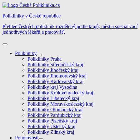
Skip
to
Polikliniky v České republice
content
Přehled českých poliklinik rozdělený podle krajů, měst a specializací
jednotlivých lékařů a pracovišť.
Polikliniky
Polikliniky Praha
Polikliniky Středočeský kraj
Polikliniky Jihočeský kraj
Polikliniky Jihomoravský kraj
Polikliniky Karlovarský kraj
Polikliniky kraj Vysočina
Polikliniky Královéhradecký kraj
Polikliniky Liberecký kraj
Polikliniky Moravskoslezský kraj
Polikliniky Olomoucký kraj
Polikliniky Pardubický kraj
Polikliniky Plzeňský kraj
Polikliniky Ústecký kraj
Polikliniky Zlínský kraj
Pohotovosti