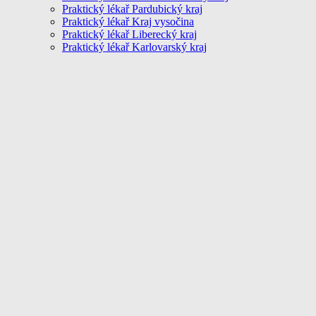
Praktický lékař Pardubický kraj
Praktický lékař Kraj vysočina
Praktický lékař Liberecký kraj
Praktický lékař Karlovarský kraj