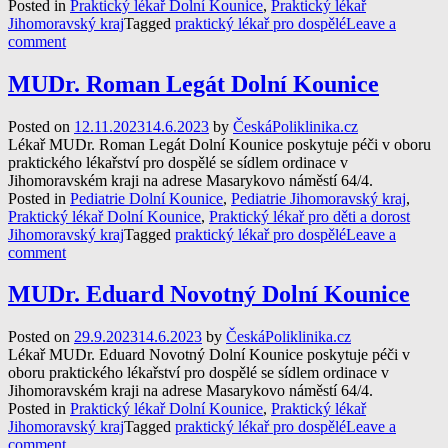
Posted in
Praktický lékař Dolní Kounice
,
Praktický lékař
Jihomoravský kraj
Tagged
praktický lékař pro dospělé
Leave a
comment
MUDr. Roman Legát Dolní Kounice
Posted on
12.11.2023
14.6.2023
by
ČeskáPoliklinika.cz
Lékař MUDr. Roman Legát Dolní Kounice poskytuje péči v oboru
praktického lékařství pro dospělé se sídlem ordinace v
Jihomoravském kraji na adrese Masarykovo náměstí 64/4.
Posted in
Pediatrie Dolní Kounice
,
Pediatrie Jihomoravský kraj
,
Praktický lékař Dolní Kounice
,
Praktický lékař pro děti a dorost
Jihomoravský kraj
Tagged
praktický lékař pro dospělé
Leave a
comment
MUDr. Eduard Novotný Dolní Kounice
Posted on
29.9.2023
14.6.2023
by
ČeskáPoliklinika.cz
Lékař MUDr. Eduard Novotný Dolní Kounice poskytuje péči v
oboru praktického lékařství pro dospělé se sídlem ordinace v
Jihomoravském kraji na adrese Masarykovo náměstí 64/4.
Posted in
Praktický lékař Dolní Kounice
,
Praktický lékař
Jihomoravský kraj
Tagged
praktický lékař pro dospělé
Leave a
comment