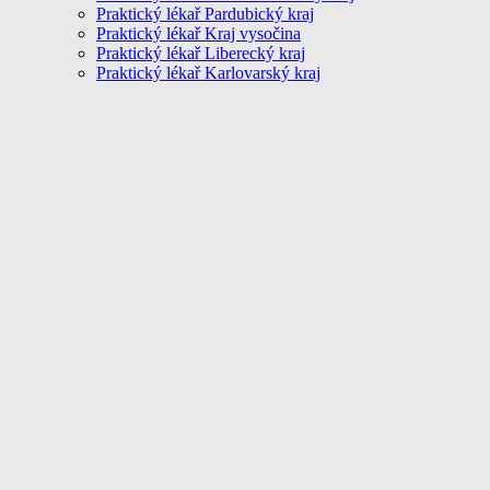
Praktický lékař Pardubický kraj
Praktický lékař Kraj vysočina
Praktický lékař Liberecký kraj
Praktický lékař Karlovarský kraj