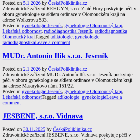
Posted on
5.1.2026
by
ČeskáPoliklinika.cz
Zdravotnické zařízení REHGYN, s.r.o. Zlaté Hory poskytuje péči v
oboru gynekologie se sídlem ordinace v Olomouckém kraji na
adrese Wolkerova 533.
Posted in
gynekologie Jeseník
,
gynekologie Olomoucký kraj
,
Lékařská odbornost
,
radiodiagnostika Jeseník
,
radiodiagnostika
Olomoucký kraj
Tagged
adiktologie
,
gynekologie
,
radiodiagnostika
Leave a comment
MUDr. Antonín Ilík s.r.o. Jeseník
Posted on
2.1.2026
by
ČeskáPoliklinika.cz
Zdravotnické zařízení MUDr. Antonín Ilík s.r.o. Jeseník poskytuje
péči v oboru gynekologie se sídlem ordinace v Olomouckém kraji
na adrese Masarykovo nám. 151/22.
Posted in
gynekologie Jeseník
,
gynekologie Olomoucký kraj
,
Lékařská odbornost
Tagged
adiktologie
,
gynekologie
Leave a
comment
JESBENE, s.r.o. Vidnava
Posted on
30.11.2025
by
ČeskáPoliklinika.cz
Zdravotnické zařízení JESBENE, s.r.o. Vidnava poskytuje péči v