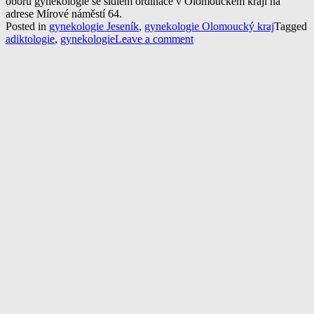
oboru gynekologie se sídlem ordinace v Olomouckém kraji na
adrese Mírové náměstí 64.
Posted in
gynekologie Jeseník
,
gynekologie Olomoucký kraj
Tagged
adiktologie
,
gynekologie
Leave a comment