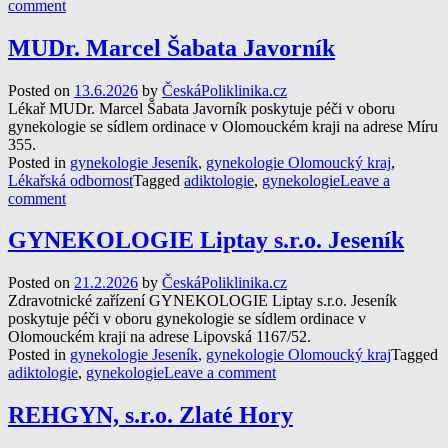
comment
MUDr. Marcel Šabata Javorník
Posted on
13.6.2026
by
ČeskáPoliklinika.cz
Lékař MUDr. Marcel Šabata Javorník poskytuje péči v oboru
gynekologie se sídlem ordinace v Olomouckém kraji na adrese Míru
355.
Posted in
gynekologie Jeseník
,
gynekologie Olomoucký kraj
,
Lékařská odbornost
Tagged
adiktologie
,
gynekologie
Leave a
comment
GYNEKOLOGIE Liptay s.r.o. Jeseník
Posted on
21.2.2026
by
ČeskáPoliklinika.cz
Zdravotnické zařízení GYNEKOLOGIE Liptay s.r.o. Jeseník
poskytuje péči v oboru gynekologie se sídlem ordinace v
Olomouckém kraji na adrese Lipovská 1167/52.
Posted in
gynekologie Jeseník
,
gynekologie Olomoucký kraj
Tagged
adiktologie
,
gynekologie
Leave a comment
REHGYN, s.r.o. Zlaté Hory