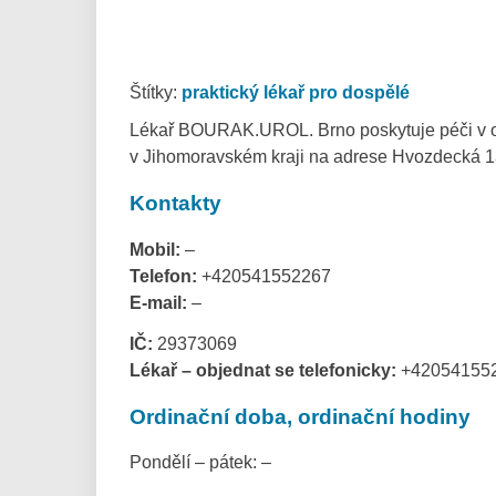
Štítky:
praktický lékař pro dospělé
Lékař BOURAK.UROL. Brno poskytuje péči v obo
v Jihomoravském kraji na adrese Hvozdecká 1
Kontakty
Mobil:
–
Telefon:
+420541552267
E-mail:
–
IČ:
29373069
Lékař – objednat se telefonicky:
+42054155
Ordinační doba, ordinační hodiny
Pondělí – pátek: –