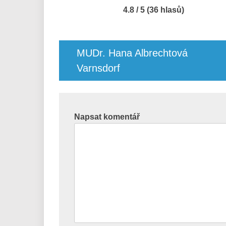
4.8 / 5 (36 hlasů)
Navigace
pro
MUDr. Hana Albrechtová
příspěvek
Varnsdorf
Napsat komentář