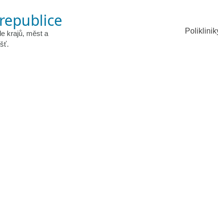
 republice
Poliklinik
le krajů, měst a
šť.