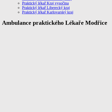
Praktický lékař Kraj vysočina
Praktický lékař Liberecký kraj
Praktický lékař Karlovarský kraj
Ambulance praktického Lékaře Modřice