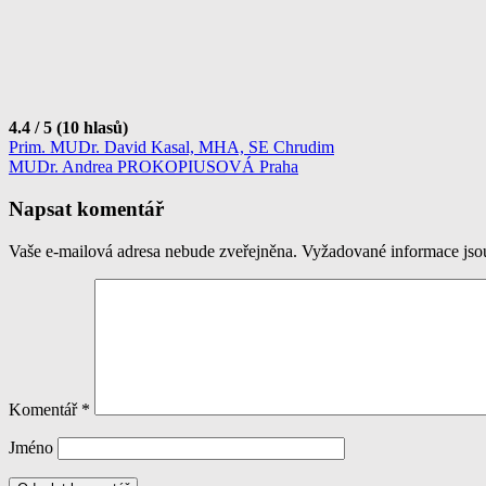
4.4 / 5 (10 hlasů)
Navigace
Prim. MUDr. David Kasal, MHA, SE Chrudim
MUDr. Andrea PROKOPIUSOVÁ Praha
pro
příspěvek
Napsat komentář
Vaše e-mailová adresa nebude zveřejněna.
Vyžadované informace js
Komentář
*
Jméno