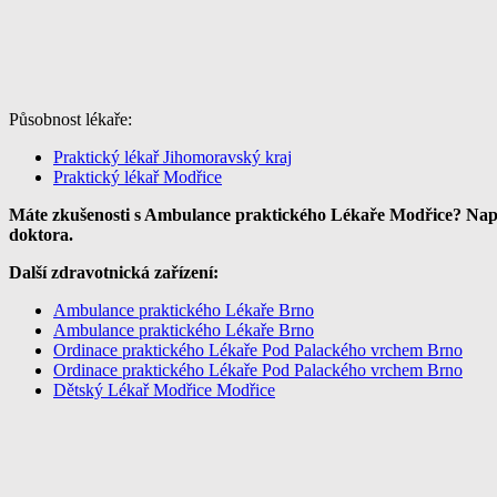
Působnost lékaře:
Praktický lékař Jihomoravský kraj
Praktický lékař Modřice
Máte zkušenosti s Ambulance praktického Lékaře Modřice? Napiš
doktora.
Další zdravotnická zařízení:
Ambulance praktického Lékaře Brno
Ambulance praktického Lékaře Brno
Ordinace praktického Lékaře Pod Palackého vrchem Brno
Ordinace praktického Lékaře Pod Palackého vrchem Brno
Dětský Lékař Modřice Modřice