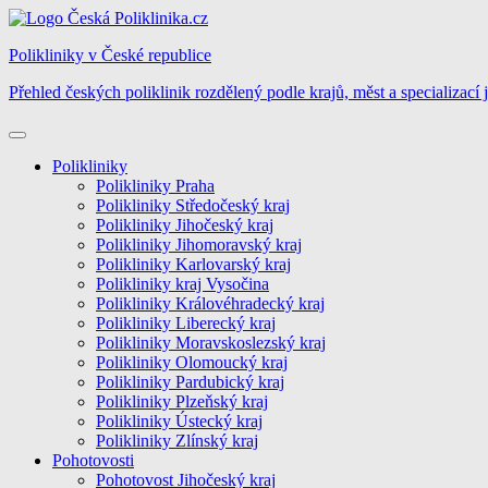
Skip
to
Polikliniky v České republice
content
Přehled českých poliklinik rozdělený podle krajů, měst a specializací 
Polikliniky
Polikliniky Praha
Polikliniky Středočeský kraj
Polikliniky Jihočeský kraj
Polikliniky Jihomoravský kraj
Polikliniky Karlovarský kraj
Polikliniky kraj Vysočina
Polikliniky Královéhradecký kraj
Polikliniky Liberecký kraj
Polikliniky Moravskoslezský kraj
Polikliniky Olomoucký kraj
Polikliniky Pardubický kraj
Polikliniky Plzeňský kraj
Polikliniky Ústecký kraj
Polikliniky Zlínský kraj
Pohotovosti
Pohotovost Jihočeský kraj