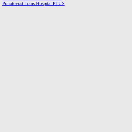
Pohotovost Trans Hospital PLUS
pro
příspěvek